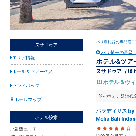
バリ島旅行の専門店G
ヌサドゥア
バリ髄一の高級
エリア情報
ホテル&ツア
ヌサドゥア
（18 h
ホテル＆ツアー代金
ホテル＆ヴィ
ランドパック
並べ替え：
延泊代
ホテルマップ
パラディサス by
ホテル検索
Meliá Bali Indon
（
ご希望エリア