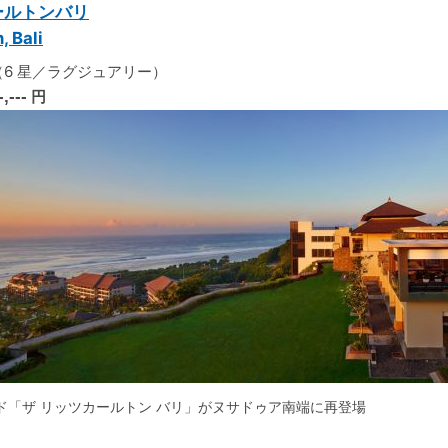
ールトンバリ
, Bali
6 星／ラグジュアリー）
-,---
円
ド「ザ リッツカールトン バリ」がヌサドゥア南端に再登場