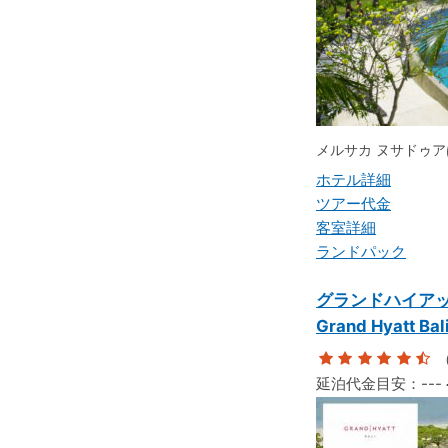
メルサカ ヌサドゥ
ホテル詳細
ツアー代金
客室詳細
ランドパック
グランドハイアッ
Grand Hyatt Bal
（
延泊代金目安：
---