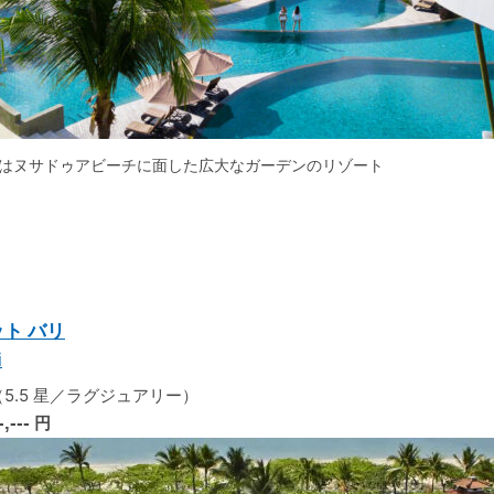
アはヌサドゥアビーチに面した広大なガーデンのリゾート
ト バリ
i
5.5 星／ラグジュアリー）
-,---
円