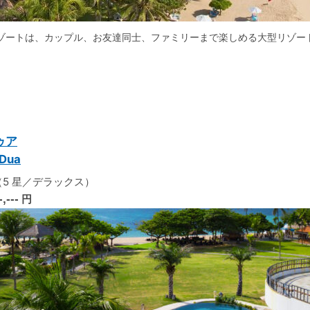
ゾートは、カップル、お友達同士、ファミリーまで楽しめる大型リゾー
ゥア
 Dua
5 星／デラックス）
-,---
円