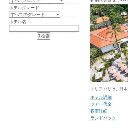
延泊代金目安：
---
ホテルグレード
ホテル名
メリア バリは、日
ホテル詳細
ツアー代金
客室詳細
ランドパック