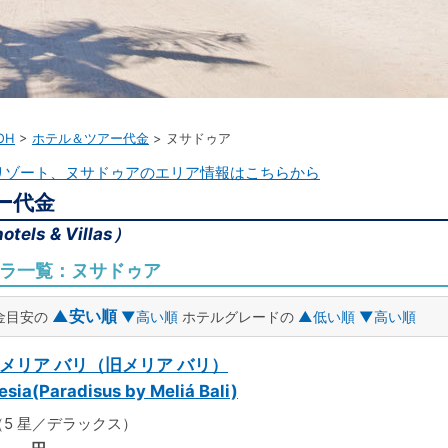
OH
ホテル＆ツアー代金
ヌサドゥア
リゾート、ヌサドゥアのエリア情報はこちらから
ー代金
otels & Villas）
ラ一覧：ヌサドゥア
▲安い順
金目安の
▼高い順
ホテルグレードの
▲低い順
▼高い順
 メリア バリ（旧メリア バリ）
esia(Paradisus by Meliá Bali)
5 星／デラックス）