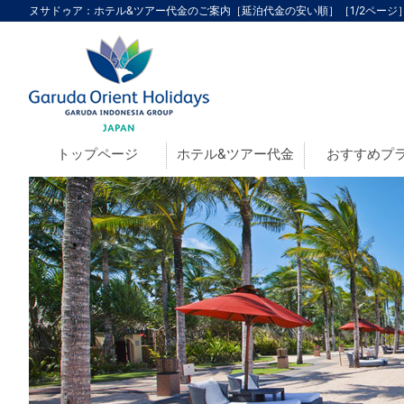
ヌサドゥア：ホテル&ツアー代金のご案内［延泊代金の安い順］［1/2ページ］ 
トップページ
ホテル&ツアー代金
おすすめプ