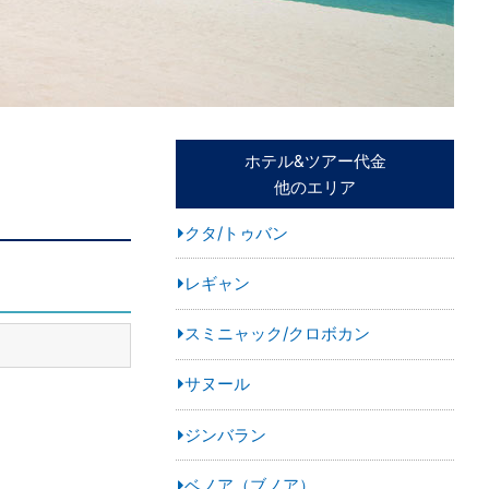
ホテル&ツアー代金
他のエリア
クタ/トゥバン
レギャン
スミニャック/クロボカン
サヌール
ジンバラン
ベノア（ブノア）