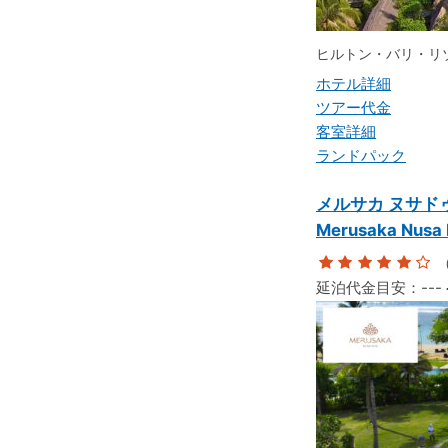
ヒルトン・バリ・リ
ホテル詳細
ツアー代金
客室詳細
ランドパック
メルサカ ヌサド
Merusaka Nusa
（
延泊代金目安：
---