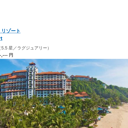
・リゾート
rt
5.5 星／ラグジュアリー）
-,---
円