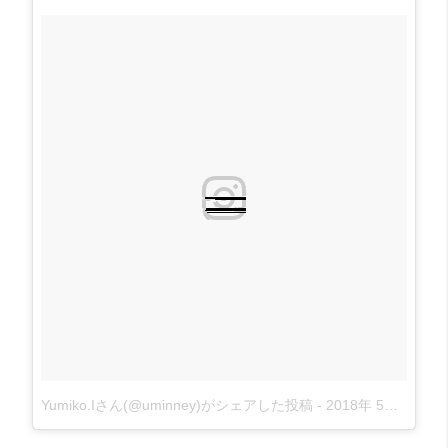
Yumiko.Iさん(@uminney)がシェアした投稿
-
2018年 5月月31日午後3時22分PDT