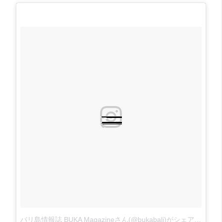
バリ島情報誌 BUKA Magazineさん(@bukabali)がシェアした投稿