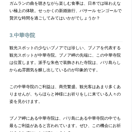
ガムランの曲を聴きながら楽しむ食事は、日本では味わえな
い極上の体験。せっかくの新婚旅行、パサール センゴールで
贅沢な時間を過ごしてみてはいかがでしょうか？
3.中華寺院
観光スポットの少ないブノアでは珍しい、ブノアを代表する
観光スポットが中華寺院。ブノア岬の先端に、この中華寺院
は位置します。派手な朱色で装飾された寺院は、バリ島らし
からぬ雰囲気を醸し出しているのが印象的です。
この中華寺院のご利益は、商売繁盛。観光客はあまり多くあ
りませんが、ちらほらと神様にお祈りをしに来ている人々の
姿を見かけます。
ブノア岬にある中華寺院は、バリ島にある中華寺院の中でも
最もご利益があると言われています。ぜひ、この機会にお祈