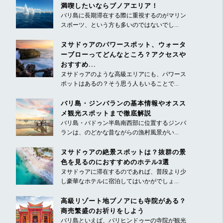
満喫したいならブノアエリア！
バリ島に長期滞在する際に重視するのがマリン
スポーツ、という方も多いのではないでし...
ヌサドゥアのパワースポット、ウォータ
ーブローってどんなところ？アクセスや
おすすめ...
ヌサドゥアのような高級エリアにも、パワース
ポットはあるの？そう思う人もいることで...
バリ島・ジンバランの基本情報やオスス
メ観光スポットまで徹底解説
バリ島・バドゥン半島南西部に位置するジンバ
ランは、のどかな昔ながらの漁村風景がい...
ヌサドゥアの絶景スポットは？抜群の景
色を見るのにおすすめのホテル3選
ヌサドゥアに滞在するのであれば、普段より少
し豪華なホテルに宿泊してはいかがでしょ...
高級リゾート地ブノアにも寺院がある？
商売繁盛のお祈りをしよう
バリ島といえば、バリヒンドゥーの寺院が観光