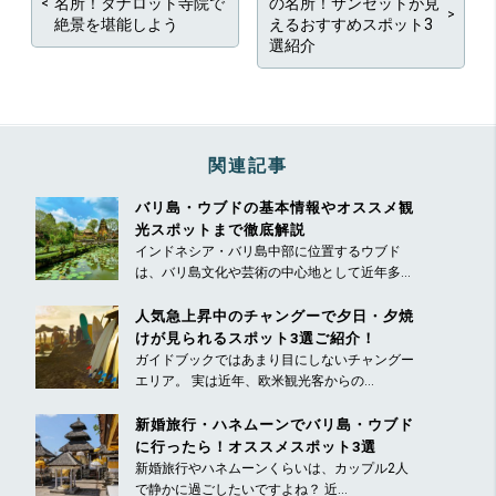
名所！タナロット寺院で
の名所！サンセットが見
絶景を堪能しよう
えるおすすめスポット3
選紹介
関連記事
バリ島・ウブドの基本情報やオススメ観
光スポットまで徹底解説
インドネシア・バリ島中部に位置するウブド
は、バリ島文化や芸術の中心地として近年多...
人気急上昇中のチャングーで夕日・夕焼
けが見られるスポット3選ご紹介！
ガイドブックではあまり目にしないチャングー
エリア。 実は近年、欧米観光客からの...
新婚旅行・ハネムーンでバリ島・ウブド
に行ったら！オススメスポット3選
新婚旅行やハネムーンくらいは、カップル2人
で静かに過ごしたいですよね？ 近...