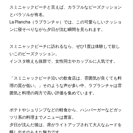
スミニャックビーチと言えば、カラフルなビーズクッション
とパラソルが有名。
La Plancha（ラプランチャ）では、この可愛らしいクッショ
ンに寝そべりながら夕日が沈む瞬間を見られます。
スミニャックビーチに訪れるなら、ぜひ1度は体験して欲し
いこのビーズクッション。
インスタ映えも抜群で、女性同士やカップルに人気です。
「スミニャックビーチ沿いの飲食店は、雰囲気が良くても料
理の質が低い。」そのような声が多い中、ラプランチャは雰
囲気と料理の両方で高い評価を集めています。
ポテトやシュリンプなどの軽食から、ハンバーガーなどガッ
ツリ系の料理までメニューは豊富。
夕日が沈んだ後は、席がライトアップされて大人なムードを
醸し出すのもまた魅力です。