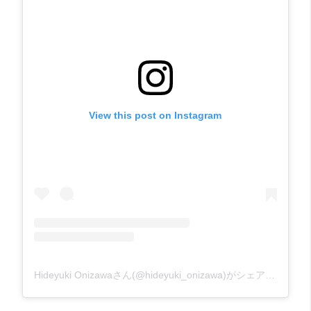
View this post on Instagram
Hideyuki Onizawaさん(@hideyuki_onizawa)がシェアした投稿