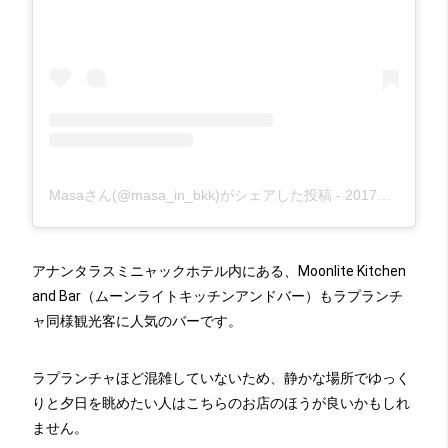
Masaさん(@masa_in_bkk)がシェアした投稿
-
2017年 6月月13日午前5時11分PDT
アナンタラスミニャックホテル内にある、Moonlite Kitchen
and Bar（ムーンライトキッチンアンドバー）もラプランチ
ャ同様観光客に人気のバーです。
ラプランチャほど混雑していないため、静かな場所でゆっく
りと夕日を眺めたい人はこちらのお店のほうが良いかもしれ
ません。