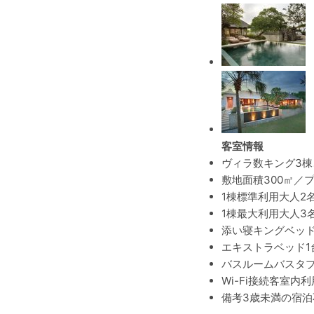
客室情報
ヴィラ数
キング3棟
敷地面積
300㎡／
1棟標準利用
大人2
1棟最大利用
大人3
添い寝
キングベッド
エキストラベッド
バスルーム
バスタ
Wi-Fi接続
客室内利
備考
3歳未満の宿泊