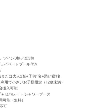
、ツイン0棟／全3棟
プライベートプール付き
名
名または大人2名+子供1名+添い寝1名
利用で小さいお子様限定（12歳未満）
1台搬入可能
ブ＋セパレート シャワーブース
用可能（無料）
不可