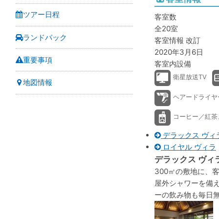
ツアー日程
客室数
全20室
ランドパック
客室情報 改訂
2020年3月6日
重要事項
客室内設備
衛星放送TV
地図情報
ヘアードライヤ
コーヒー／紅茶
デラックス ヴィ
ロイヤル ヴィラ
デラックス ヴィ
300㎡の敷地に、
屋外シャワーを備
ーの飲み物も毎日