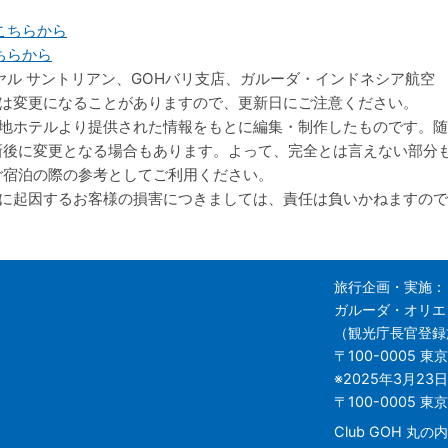
こちらから
ちらから
ヤル サントリアン、GOHバリ支店、ガルーダ・インドネシア航空
は変更になることがありますので、更新日にご注意ください。
地ホテルより提供された情報をもとに編集・制作したものです。随
新後に変更となる場合もあります。よって、完全とは言えない部分
ご宿泊の際の参考としてご利用ください。
に起因するお客様の損害につきましては、責任は負いかねますので
申し込み手順
旅行企画・実施：
の基礎知識
ガルーダ・オリエ
リ島旅行のよくあるご質問
（観光庁長官登録旅
リ島旅行の事前チェックリスト
〒100-0005
東京
リ島旅行お役立リンク集
※2025年3月23
OHへのリンクについて
〒100-0005 
Club GOH 丸