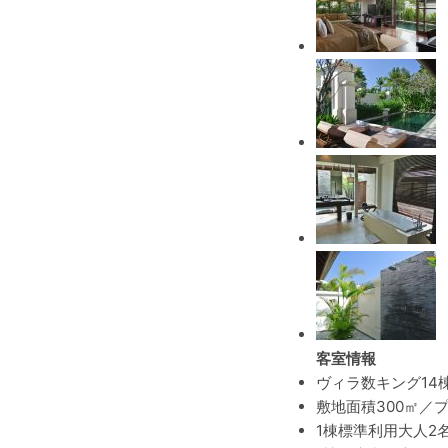
客室情報
ヴィラ数
キング14
敷地面積
300㎡／
1棟標準利用
大人2