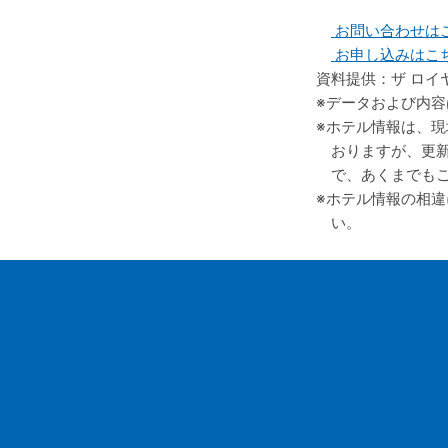
お問い合わせは
お申し込みはこ
資料提供：ザ ロイ
データおよび内容
ホテル情報は、現
おりますが、更
で、あくまでも
ホテル情報の相違
い。
会社案内
お
採用情報
旅
旅行業約款
バ
旅行条件書
バ
GOH コンセプト
バ
お問い合わせ
G
お申し込み
個人情報保護方針