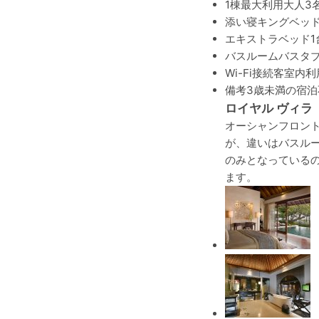
1棟最大利用
大人3
添い寝
キングベッド
エキストラベッド
バスルーム
バスタ
Wi-Fi接続
客室内利
備考
3歳未満の宿泊
ロイヤル ヴィラ
オーシャンフロント
が、違いはバスル
のみとなっている
ます。