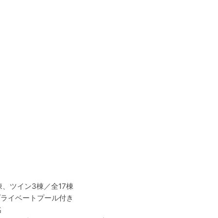
棟、ツイン3棟／全17棟
プライベートプール付き
名