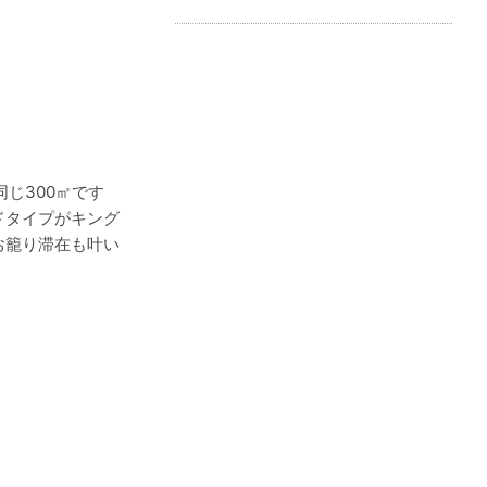
じ300㎡です
ドタイプがキング
お籠り滞在も叶い