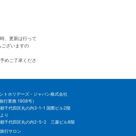
時、更新は行って
もございますの
予めご了承くださ
ントホリデーズ・ジャパン株式会社
行業務 1908号）
都千代田区丸の内3-1-1 国際ビル2階
日より
東京都千代田区丸の内2-5-2 三菱ビル8階
の内旅行サロン
03-5288-5672