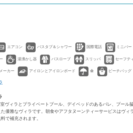
エアコン
バスタブ＆シャワー
国際電話
ミニバー
ー
湯沸かし器
バスローブ
スリッパ
セーフテ
メーカー
アイロンとアイロンボード
傘
ビーチバッグ
ラ
ラ
客室ヴィラとプライベートプール、デイベッドのあるバレ、プール
えた優雅なヴィラです。朝食やアフタヌーンティーサービスはヴィラ
無料で補充されます。