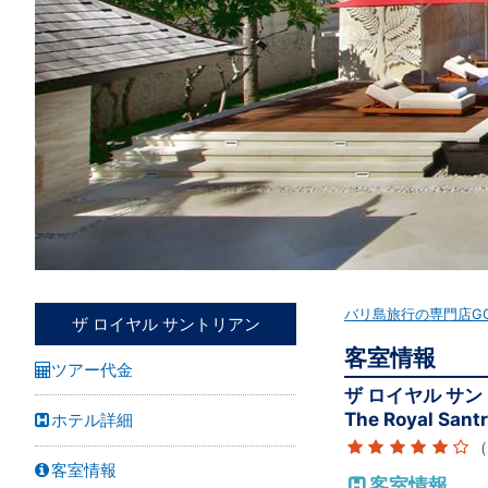
バリ島旅行の専門店G
ザ ロイヤル サントリアン
客室情報
ツアー代金
ザ ロイヤル サ
The Royal Santr
ホテル詳細
（
客室情報
客室情報