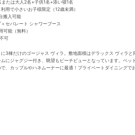
名または大人2名+子供1名+添い寝1名
利用で小さいお子様限定（12歳未満）
1台搬入可能
ブ＋セパレート シャワーブース
用可能（無料）
不可
に3棟だけのゴージャス ヴィラ。敷地面積はデラックス ヴィラと同
ームにジャグジー付き、眺望もビーチビューとなっています。ベッ
ので、カップルやハネムーナーに最適！プライベートダイニングで