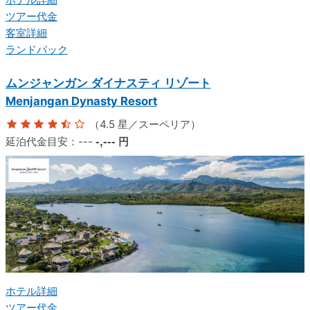
ツアー代金
客室詳細
ランドパック
ムンジャンガン ダイナスティ リゾート
Menjangan Dynasty Resort
（4.5 星／スーペリア）
延泊代金目安：
---
-,---
円
ホテル詳細
ツアー代金