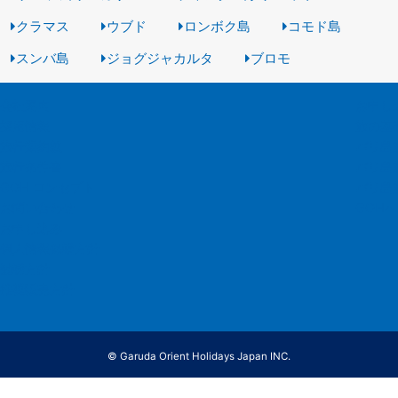
クラマス
ウブド
ロンボク島
コモド島
スンバ島
ジョグジャカルタ
ブロモ
会社案内
お申し
採用情報
旅の基
旅行業約款
バリ島
旅行条件書
バリ島
GOH コンセプト
バリ島
お問い合わせ
GOH
お申し込み
個人情報保護方針
勧誘方針
推奨販売方針
© Garuda Orient Holidays Japan INC.