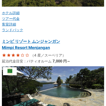
ホテル詳細
ツアー代金
客室詳細
ランドパック
ミンピ リゾート ムンジャンガン
Mimpi Resort Menjangan
（4 星／スーペリア）
延泊代金目安：
パティオルーム
7,000
円～