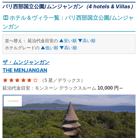
バリ西部国立公園/ムンジャンガン
（4 hotels & Villas）
ホテル＆ヴィラ一覧：バリ西部国立公園/ムンジャ
ンガン
並べ替え：
延泊代金目安の
▲安い順
▼高い順
ホテルグレードの
▲低い順
▼高い順
ザ・ムンジャンガン
THE MENJANGAN
（5 星／デラックス）
延泊代金目安：
モンスーン デラックスルーム
10,000
円～