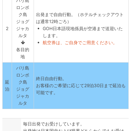
バリ島
ロンボ
出発まで自由行動。（ホテルチェックアウト
ク島
は通常12時ごろ）
ジョグ
2
GOH日本語現地係員が空港まで送迎いた
ジャカ
します。
ルタ
航空券は、ご自身でご用意ください。
各目的
地
バリ島
ロンボ
終日自由行動。
延
ク島
お客様のご希望に応じて29泊30日まで延泊も
泊
ジョグ
可能です。
ジャカ
ルタ
毎日出発でお受けしています。
出発地は日本国内および世界どちらからでもお受け