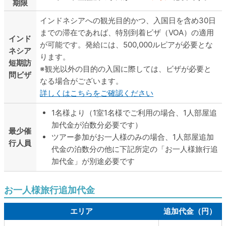
期限
インドネシアへの観光目的かつ、入国日を含め30日
までの滞在であれば、特別到着ビザ（VOA）の適用
インド
が可能です。発給には、500,000ルピアが必要とな
ネシア
ります。
短期訪
観光以外の目的の入国に際しては、ビザが必要と
問ビザ
なる場合がございます。
詳しくはこちらをご確認ください
1名様より（1室1名様でご利用の場合、1人部屋追
加代金が泊数分必要です）
最少催
ツアー参加がお一人様のみの場合、1人部屋追加
行人員
代金の泊数分の他に下記所定の「お一人様旅行追
加代金」が別途必要です
お一人様旅行追加代金
エリア
追加代金（円）