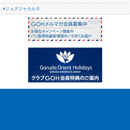
ジョグジャカルタ
会社案内
お申し
採用情報
旅の基
旅行業約款
バリ島
旅行条件書
バリ島
GOH コンセプト
バリ島
お問い合わせ
GOH