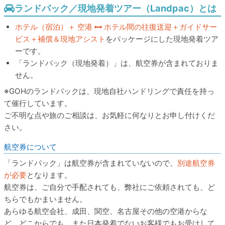
ランドパック／現地発着ツアー（Landpac）とは
ホテル（宿泊）＋ 空港
ホテル間の往復送迎＋ガイドサー
ビス＋補償＆現地アシスト
をパッケージにした現地発着ツア
ーです。
「ランドパック（現地発着）」は、航空券が含まれておりま
せん。
GOHのランドパックは、現地自社ハンドリングで責任を持っ
て催行しています。
ご不明な点や旅のご相談は、お気軽に何なりとお申し付けくだ
さい。
航空券について
「ランドパック」は航空券が含まれていないので、
別途航空券
が必要
となります。
航空券は、ご自分で手配されても、弊社にご依頼されても、ど
ちらでもかまいません。
あらゆる航空会社、成田、関空、名古屋その他の空港からな
ど、どこからでも、また日本発着でないお客様でもお受けして