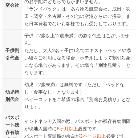
のお手配のどちらでもかまいません。
空会社
「ランドパック」は、あらゆる航空会社、成田・羽
田・関空・名古屋・その他の空港からのご搭乗、ま
た日本発着でないお客様でもお受けしております。
子供（2歳以上12歳未満）の割引代金はございませ
ん。
子供割
ただし、大人2名＋子供1名でエキストラベッドや添
引代金
い寝をご利用になる場合、ホテルによって割引対象
になる場合があります。その場合「別途見積り」と
なります。
幼児（2歳未満）は無料です（ただし「ベッドな
幼児特
し・食事なし」となります）。
別代金
ベビーコットをご希望の場合「別途お見積り」とな
ります。
パスポ
インドネシア入国の際、パスポートの残存有効期限
ート残
が現地入国時に
6ヶ月以上
必要です。
存有効
パスポート査証欄の余白が
3ページ以上
必要です。