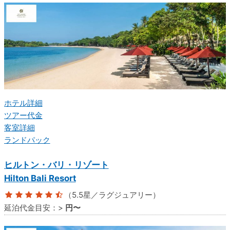
ホテル詳細
ツアー代金
客室詳細
ランドパック
ヒルトン・バリ・リゾート
Hilton Bali Resort
（5.5星／ラグジュアリー）
延泊代金目安：
>
円〜