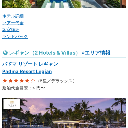
ホテル詳細
ツアー代金
客室詳細
ランドパック
レギャン（2 Hotels & Villas）
エリア情報
パドマ リゾート レギャン
Padma Resort Legian
（5星／デラックス）
延泊代金目安：
>
円〜