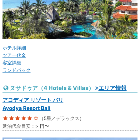
ホテル詳細
ツアー代金
客室詳細
ランドパック
ヌサドゥア（4 Hotels & Villas）
エリア情報
アヨディア リゾート バリ
Ayodya Resort Bali
（5星／デラックス）
延泊代金目安：
>
円〜