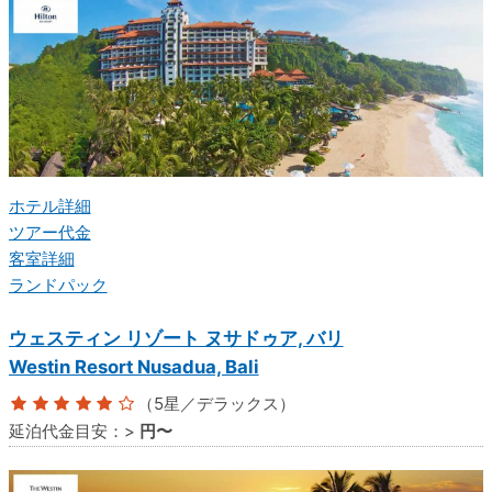
ホテル詳細
ツアー代金
客室詳細
ランドパック
ウェスティン リゾート ヌサドゥア, バリ
Westin Resort Nusadua, Bali
（5星／デラックス）
延泊代金目安：
>
円〜