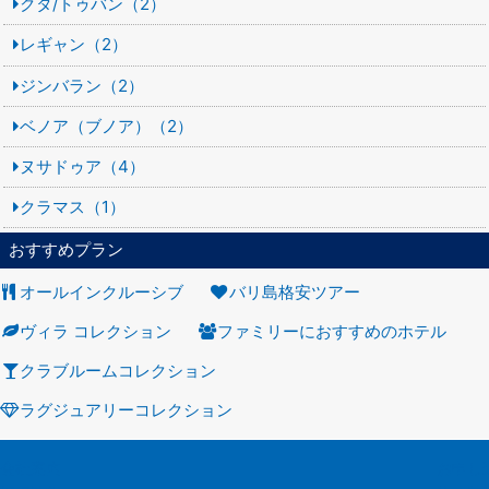
クタ/トゥバン（2）
レギャン（2）
ジンバラン（2）
ベノア（ブノア）（2）
ヌサドゥア（4）
クラマス（1）
おすすめプラン
オールインクルーシブ
バリ島格安ツアー
ヴィラ コレクション
ファミリーにおすすめのホテル
クラブルームコレクション
ラグジュアリーコレクション
会社案内
お申し