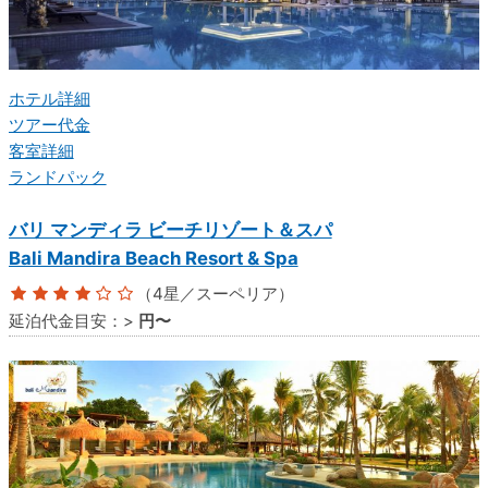
ホテル詳細
ツアー代金
客室詳細
ランドパック
バリ マンディラ ビーチリゾート＆スパ
Bali Mandira Beach Resort & Spa
（4星／スーペリア）
延泊代金目安：
>
円〜