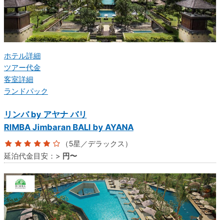
ホテル詳細
ツアー代金
客室詳細
ランドパック
リンバ by アヤナ バリ
RIMBA Jimbaran BALI by AYANA
（5星／デラックス）
延泊代金目安：
>
円〜