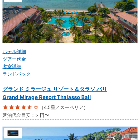
ホテル詳細
ツアー代金
客室詳細
ランドパック
グランド ミラージュ リゾート＆タラソ バリ
Grand Mirage Resort Thalasso Bali
（4.5星／スーペリア）
延泊代金目安：
>
円〜