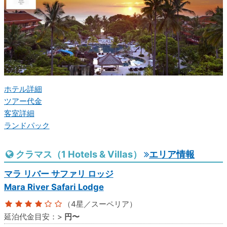
ホテル詳細
ツアー代金
客室詳細
ランドパック
クラマス（1 Hotels & Villas）
エリア情報
マラ リバー サファリ ロッジ
Mara River Safari Lodge
（4星／スーペリア）
延泊代金目安：
>
円〜