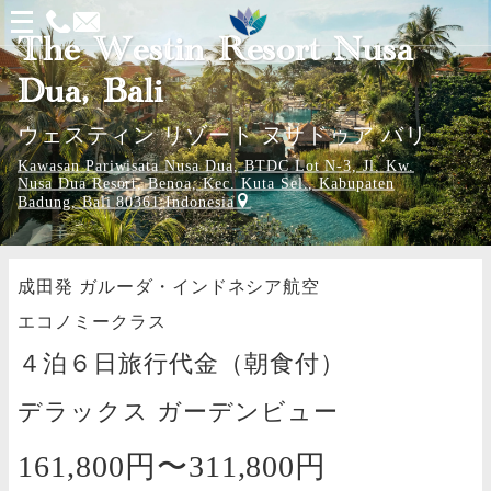
メ
The Westin Resort Nusa
ニ
Dua, Bali
ュ
ー
ウェスティン リゾート ヌサドゥア バリ
を
Kawasan Pariwisata Nusa Dua, BTDC Lot N-3, Jl. Kw.
Nusa Dua Resort, Benoa, Kec. Kuta Sel., Kabupaten
開
Badung, Bali 80361 Indonesia
く
成田発
ガルーダ・インドネシア航空
エコノミークラス
４泊６日旅行代金（朝食付）
デラックス ガーデンビュー
161,800円〜
311,800円