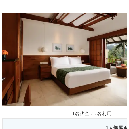
1名代金／
2
名利用
1人部屋追