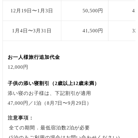
12月19日〜1月3日
50,500円
4
1月4日〜3月31日
41,500円
3
お一人様旅行追加代金
12,000円
子供の添い寝割引（2歳以上12歳未満）
添い寝のお子様は、下記割引が適用
47,000円
／1泊
（8月7日〜9月29日）
注意事項：
全ての期間．最低宿泊数2泊が必要
(5泊のみご利用の場合はお問い合わせください)