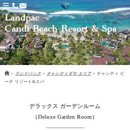
メ
ニ
Landpac
ュ
Candi Beach Resort & Spa
ー
ランドパック / チャンディ ビーチ リゾー
を
ト&スパ
開
く
>
ランドパック
>
チャンディダサ エリア
>
チャンディ ビ
ーチ リゾート&スパ
デラックス ガーデンルーム
（Deluxe Garden Room）