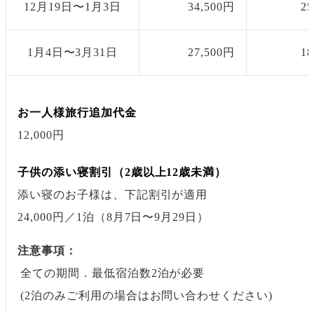
12月19日〜1月3日
34,500円
2
1月4日〜3月31日
27,500円
1
お一人様旅行追加代金
12,000円
子供の添い寝割引（2歳以上12歳未満）
添い寝のお子様は、下記割引が適用
24,000円
／1泊
（8月7日〜9月29日）
注意事項：
全ての期間．最低宿泊数2泊が必要
(2泊のみご利用の場合はお問い合わせください)