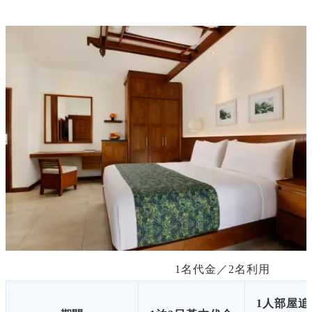
1名代金／
2
名利用
1人部屋追