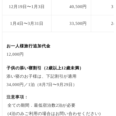
12月19日〜1月3日
40,500円
3
1月4日〜3月31日
33,500円
2
お一人様旅行追加代金
12,000円
子供の添い寝割引（2歳以上12歳未満）
添い寝のお子様は、下記割引が適用
34,000円
／1泊
（8月7日〜9月29日）
注意事項：
全ての期間．最低宿泊数2泊が必要
(4泊のみご利用の場合はお問い合わせください)