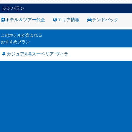
ジンバラン
ホテル＆ツアー代金
エリア情報
ランドパック
このホテルが含まれる
おすすめプラン
カジュアル&スーペリア ヴィラ
会社案内
お申し
採用情報
旅の基
旅行業約款
バリ島
旅行条件書
バリ島
GOH コンセプト
バリ島
お問い合わせ
GOH
お申し込み
個人情報保護方針
勧誘方針
推奨販売方針