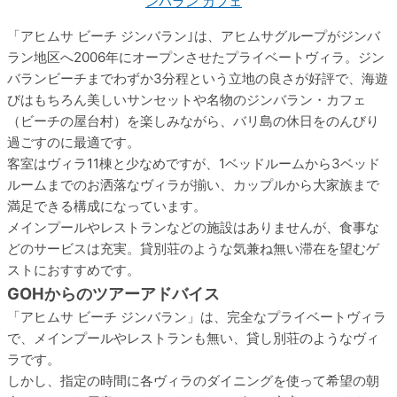
「アヒムサ ビーチ ジンバラン｣は、アヒムサグループがジンバ
ラン地区へ2006年にオープンさせたプライベートヴィラ。ジン
バランビーチまでわずか3分程という立地の良さが好評で、海遊
びはもちろん美しいサンセットや名物のジンバラン・カフェ
（ビーチの屋台村）を楽しみながら、バリ島の休日をのんびり
過ごすのに最適です。
客室はヴィラ11棟と少なめですが、1ベッドルームから3ベッド
ルームまでのお洒落なヴィラが揃い、カップルから大家族まで
満足できる構成になっています。
メインプールやレストランなどの施設はありませんが、食事な
どのサービスは充実。貸別荘のような気兼ね無い滞在を望むゲ
ストにおすすめです。
GOHからのツアーアドバイス
「アヒムサ ビーチ ジンバラン」は、完全なプライベートヴィラ
で、メインプールやレストランも無い、貸し別荘のようなヴィ
ラです。
しかし、指定の時間に各ヴィラのダイニングを使って希望の朝