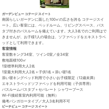
ガーデンビュー コテージ スイート
南国らしいガーデンに面した100㎡の広さを誇る コテージスイ
ート。広い客室には、ベッドルーム、リビングスペース、バス
タブ付きのバスルームを備えています。大人3名でのご利用はで
きませんが、お子様1人の場合は、ソファベッドをエキストラベ
ッドとして利用できます。
客室情報
客室数
キング34室、ツイン0室／全34室
敷地面積
100㎡
1室標準利用
大人2名
1室最大利用
大人2名＋子供1名＋添い寝1名
添い寝
キングベッド利用で小さいお子様限定（12歳未満）
エキストラベッド
ソファベッドを利用可能（子供専用）
バスルーム
バスタブ＋セパレート シャワーブース
Wi-Fi接続
客室内利用可能（無料）
備考
バンガロータイプ／大人3名利用不可
ビーチビュー コテージ スイート