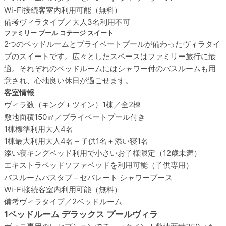
Wi-Fi接続
客室内利用可能（無料）
備考
ヴィラタイプ／大人3名利用不可
ファミリー プール コテージ スイート
2つのベッドルームとプライベートプールが備わったヴィラタイ
プのスイートです。広々としたスペースはファミリー旅行に最
適。それぞれのベッドルームにはシャワー付のバスルームも用
意され、心地良い休日が過ごせます。
客室情報
ヴィラ数
（キング＋ツイン）1棟／全2棟
敷地面積
150㎡／プライベートプール付き
1棟標準利用
大人4名
1棟最大利用
大人4名＋子供1名＋添い寝1名
添い寝
キングベッド利用で小さいお子様限定（12歳未満）
エキストラベッド
ソファベッドを利用可能（子供専用）
バスルーム
バスタブ＋セパレート シャワーブース
Wi-Fi接続
客室内利用可能（無料）
備考
ヴィラタイプ／2ベッドルーム
1ベッドルーム デラックス プールヴィラ