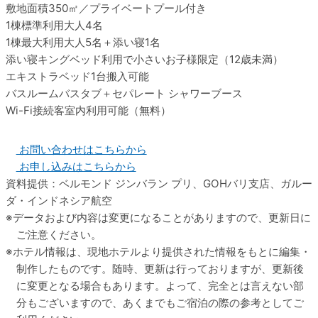
敷地面積
350㎡／プライベートプール付き
1棟標準利用
大人4名
1棟最大利用
大人5名＋添い寝1名
添い寝
キングベッド利用で小さいお子様限定（12歳未満）
エキストラベッド
1台搬入可能
バスルーム
バスタブ＋セパレート シャワーブース
Wi-Fi接続
客室内利用可能（無料）
お問い合わせはこちらから
お申し込みはこちらから
資料提供：ベルモンド ジンバラン プリ、GOHバリ支店、ガルー
ダ・インドネシア航空
データおよび内容は変更になることがありますので、更新日に
ご注意ください。
ホテル情報は、現地ホテルより提供された情報をもとに編集・
制作したものです。随時、更新は行っておりますが、更新後
に変更となる場合もあります。よって、完全とは言えない部
分もございますので、あくまでもご宿泊の際の参考としてご