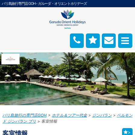
バリ島旅行専門店 GOH - ガルーダ・オリエントホリデーズ
バリ島旅行の専門店GOH
ホテル＆ツアー代金
ジンバラン
ベルモン
ド ジンバラン プリ
客室情報
客室情報
>