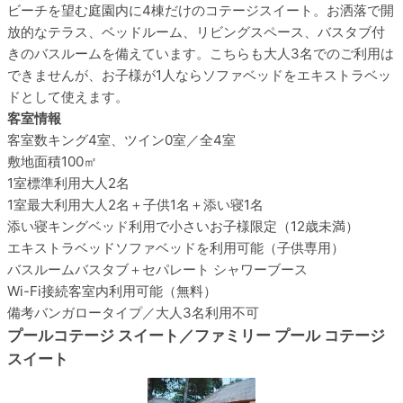
ビーチを望む庭園内に4棟だけのコテージスイート。お洒落で開
放的なテラス、ベッドルーム、リビングスペース、バスタブ付
きのバスルームを備えています。こちらも大人3名でのご利用は
できませんが、お子様が1人ならソファベッドをエキストラベッ
ドとして使えます。
客室情報
客室数
キング4室、ツイン0室／全4室
敷地面積
100㎡
1室標準利用
大人2名
1室最大利用
大人2名＋子供1名＋添い寝1名
添い寝
キングベッド利用で小さいお子様限定（12歳未満）
エキストラベッド
ソファベッドを利用可能（子供専用）
バスルーム
バスタブ＋セパレート シャワーブース
Wi-Fi接続
客室内利用可能（無料）
備考
バンガロータイプ／大人3名利用不可
プールコテージ スイート／ファミリー プール コテージ
スイート