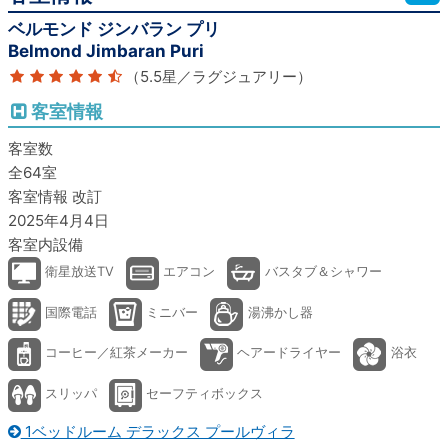
ベルモンド ジンバラン プリ
Belmond Jimbaran Puri
（5.5星／ラグジュアリー）
客室情報
客室数
全64室
客室情報 改訂
2025年4月4日
客室内設備
衛星放送TV
エアコン
バスタブ＆シャワー
国際電話
ミニバー
湯沸かし器
コーヒー／紅茶メーカー
ヘアードライヤー
浴衣
スリッパ
セーフティボックス
1ベッドルーム デラックス プールヴィラ