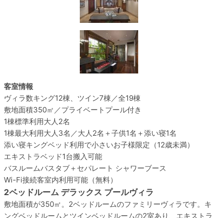
客室情報
ヴィラ数
キング12棟、ツイン7棟／全19棟
敷地面積
350㎡／プライベートプール付き
1棟標準利用
大人2名
1棟最大利用
大人3名／大人2名＋子供1名＋添い寝1名
添い寝
キングベッド利用で小さいお子様限定（12歳未満）
エキストラベッド
1台搬入可能
バスルーム
バスタブ＋セパレート シャワーブース
Wi-Fi接続
客室内利用可能（無料）
2ベッドルーム デラックス プールヴィラ
敷地面積が350㎡。2ベッドルームのファミリーヴィラです。キ
ングベッドルームとツインベッドルームの2室あり、エキストラ