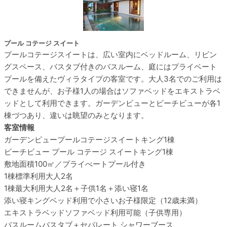
プール コテージ スイート
プールコテージスイートは、広い室内にベッドルーム、リビン
グスペース、バスタブ付きのバスルーム、庭にはプライベート
プールを備えたヴィラタイプの客室です。大人3名でのご利用は
できませんが、お子様1人の場合はソファベッドをエキストラベ
ッドとして利用できます。ガーデンビューとビーチビューが各1
棟づつあり、違いは眺望のみとなります。
客室情報
ガーデンビュープールコテージスイート
キング1棟
ビーチビュー プール コテージ スイート
キング1棟
敷地面積
100㎡／プライべートプール付き
1棟標準利用
大人2名
1棟最大利用
大人2名＋子供1名＋添い寝1名
添い寝
キングベッド利用で小さいお子様限定（12歳未満）
エキストラベッド
ソファベッド利用可能（子供専用）
バスルーム
バスタブ＋セパレート シャワーブース