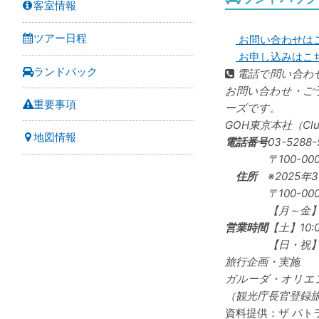
客室情報
ツアー日程
お問い合わせは
お申し込みはこ
ランドパック
電話で問い合わ
お問い合わせ・ご
重要事項
ーズです。
GOH東京本社（Cl
地図情報
電話番号
03-5288-
〒100-00
住所
※2025年
〒100-0
【月～金】1
営業時間
【土】10:0
【日・祝
旅行企画・実施
ガルーダ・オリエ
（観光庁長官登録旅行
資料提供：ザ パト