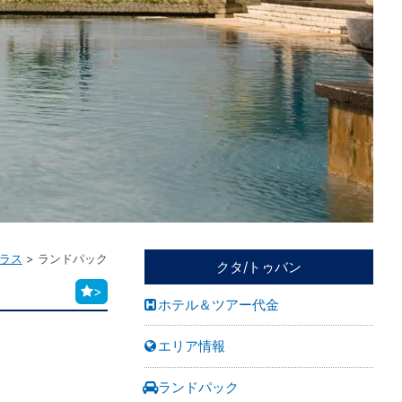
ィラス
ランドパック
クタ/トゥバン
>
ホテル＆ツアー代金
エリア情報
ランドパック