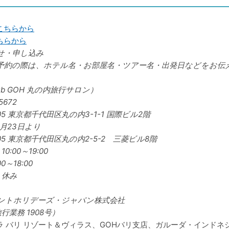
こちらから
ちらから
せ・申し込み
予約の際は、ホテル名・お部屋名・ツアー名・出発日などをお伝
ub GOH 丸の内旅行サロン）
5672
05
東京都千代田区丸の内3-1-1 国際ビル2階
3月23日より
005 東京都千代田区丸の内2-5-2 三菱ビル8階
0:00～19:00
0～18:00
】休み
ントホリデーズ・ジャパン株式会社
業務 1908号）
ラ バリ リゾート＆ヴィラス、GOHバリ支店、ガルーダ・インドネ