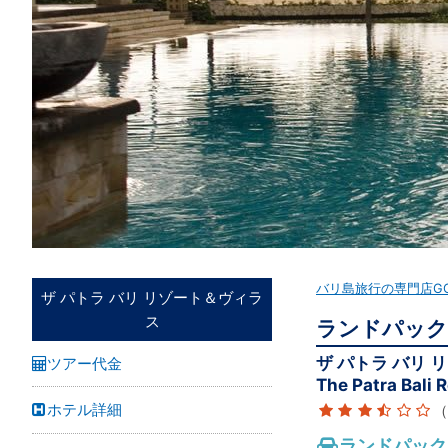
バリ島旅行の専門店G
ザ パトラ バリ リゾート＆ヴィラ
ス
ランドパック
ザ パトラ バリ
ツアー代金
The Patra Bali R
ホテル詳細
（
ランドパック