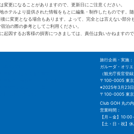
は変更になることがありますので、更新日にご注意ください。
地ホテルより提供された情報をもとに編集・制作したものです。随
新後に変更となる場合もあります。よって、完全とは言えない部分
ご宿泊の際の参考としてご利用ください。
に起因するお客様の損害につきましては、責任は負いかねますので
申し込み手順
旅行企画・実施：
の基礎知識
ガルーダ・オリエ
リ島旅行のよくあるご質問
（観光庁長官登録旅
リ島旅行の事前チェックリスト
〒100-0005
東京
リ島旅行お役立リンク集
※2025年3月23
OHへのリンクについて
〒100-0005 
Club GOH 丸
営業時間：
【月～金】10:00～
【土・日・祝】休