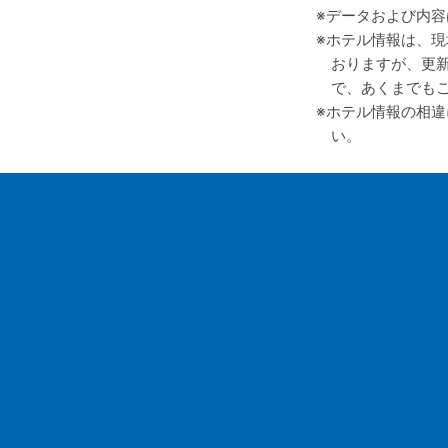
データおよび内容
ホテル情報は、現
おりますが、更
で、あくまでも
ホテル情報の相違
い。
会社案内
お
採用情報
旅
旅行業約款
バ
旅行条件書
バ
GOH コンセプト
バ
お問い合わせ
G
お申し込み
個人情報保護方針
勧誘方針
推奨販売方針