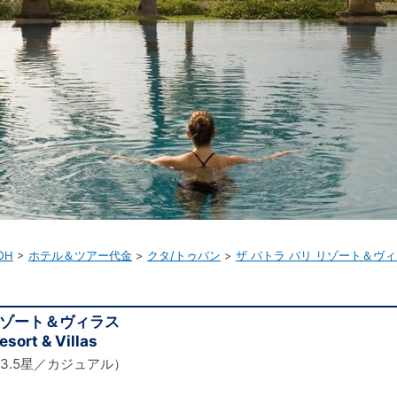
OH
ホテル＆ツアー代金
クタ/トゥバン
ザ パトラ バリ リゾート＆ヴ
 リゾート＆ヴィラス
esort & Villas
3.5星／カジュアル）