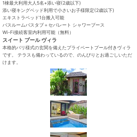
1棟最大利用
大人5名+添い寝(2歳以下)
添い寝
キングベッド利用で小さいお子様限定(2歳以下)
エキストラベッド
1台搬入可能
バスルーム
バスタブ＋セパレート シャワーブース
Wi-Fi接続
客室内利用可能（無料）
スイート プール ヴィラ
本格的バリ様式の玄関を備えたプライベートプール付きヴィラ
です。 テラスも備わっているので、のんびりとお過ごしいただ
けます。