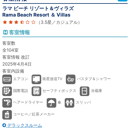
ラマ ビーチ リゾート＆ヴィラズ
Rama Beach Resort ＆ Villas
（3.5星／カジュアル）
客室情報
客室数
全104室
客室情報 改訂
2025年4月4日
客室内設備
エアコン
衛星放送TV
バスタブ＆シャワー
国際電話
セーフティボックス
冷蔵庫
ヘアードライヤー
傘
スリッパ
コーヒー／紅茶メーカー
デラックスルーム