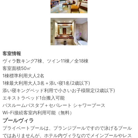
客室情報
ヴィラ数
キング7棟、ツイン11棟／全18棟
客室面積
50㎡
1棟標準利用
大人2名
1棟最大利用
大人3名＋添い寝1名(2歳以下)
添い寝
キングベッド利用で小さいお子様限定(2歳以下)
エキストラベッド
1台搬入可能
バスルーム
バスタブ＋セパレート シャワーブース
Wi-Fi接続
客室内利用可能（無料）
プールヴィラ
プライベートプールは、プランジプールですので泳げるプール
ではありませんが、ホテル内ヴィラなのでメインプールやレス