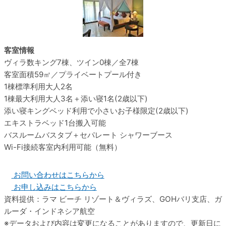
客室情報
ヴィラ数
キング7棟、ツイン0棟／全7棟
客室面積
59㎡／プライベートプール付き
1棟標準利用
大人2名
1棟最大利用
大人3名＋添い寝1名(2歳以下)
添い寝
キングベッド利用で小さいお子様限定(2歳以下)
エキストラベッド
1台搬入可能
バスルーム
バスタブ＋セパレート シャワーブース
Wi-Fi接続
客室内利用可能（無料）
お問い合わせはこちらから
お申し込みはこちらから
資料提供：ラマ ビーチ リゾート＆ヴィラズ、GOHバリ支店、ガ
ルーダ・インドネシア航空
データおよび内容は変更になることがありますので、更新日に