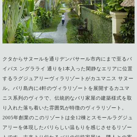
クタからサヌールを通りデンパサール市内にまで至るバ
イパス ングラライ 通りを1本入った閑静なエリアに位置
するラグジュアリーヴィラリゾートがカユマニス サヌー
ル。バリ島内に4軒のヴィラリゾートを展開するカユマ
ニス系列のヴィラで、伝統的なバリ家屋の建築様式を取
り入れた落ち着いた雰囲気が特徴のヴィラリゾート。
2005年創業のこのリゾートは全12棟とスモールラグジュ
アリーを体現したバリらしい温もりを感じさせるリゾー