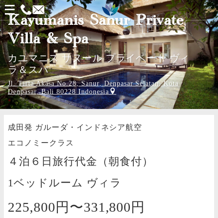
メ
Kayumanis Sanur Private
ニ
Villa & Spa
ュ
ー
カユマニス サヌール プライベート ヴィ
ラ＆スパ
を
Jl. Tirta Akasa No.28, Sanur, Denpasar Selatan, Kota
開
Denpasar, Bali 80228 Indonesia
く
成田発
ガルーダ・インドネシア航空
エコノミークラス
４泊６日旅行代金（朝食付）
1ベッドルーム ヴィラ
225,800円〜
331,800円