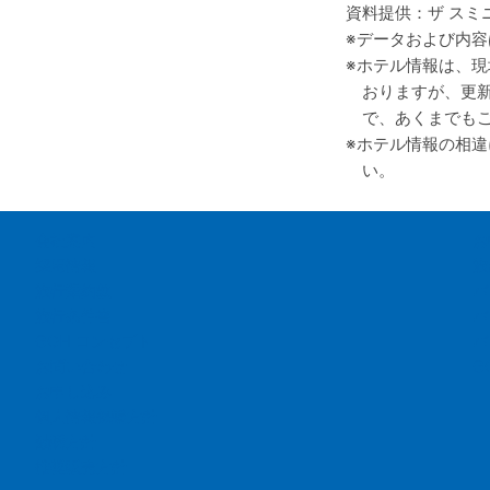
資料提供：ザ スミ
データおよび内容
ホテル情報は、現
おりますが、更
で、あくまでも
ホテル情報の相違
い。
会社案内
お
採用情報
旅
旅行業約款
バ
旅行条件書
バ
GOH コンセプト
バ
お問い合わせ
G
お申し込み
個人情報保護方針
勧誘方針
推奨販売方針