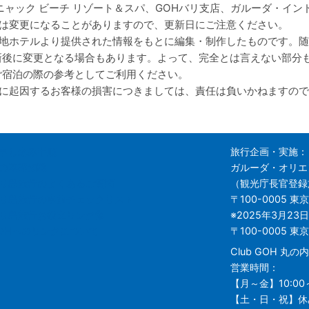
ニャック ビーチ リゾート＆スパ、GOHバリ支店、ガルーダ・イン
は変更になることがありますので、更新日にご注意ください。
地ホテルより提供された情報をもとに編集・制作したものです。随
新後に変更となる場合もあります。よって、完全とは言えない部分
ご宿泊の際の参考としてご利用ください。
に起因するお客様の損害につきましては、責任は負いかねますので
申し込み手順
旅行企画・実施：
の基礎知識
ガルーダ・オリエ
リ島旅行のよくあるご質問
（観光庁長官登録旅
リ島旅行の事前チェックリスト
〒100-0005
東京
リ島旅行お役立リンク集
※2025年3月23
OHへのリンクについて
〒100-0005 
Club GOH 丸
営業時間：
【月～金】10:00～
【土・日・祝】休