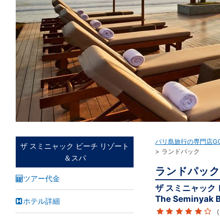
バリ島旅行の専門店G
ザ スミニャック ビーチ リゾート
ランドパック
＆スパ
ランドパック
ツアー代金
ザ スミニャック
The Seminyak B
ホテル詳細
（