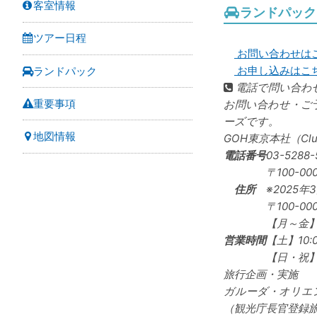
客室情報
ランドパック
ツアー日程
お問い合わせは
お申し込みはこ
ランドパック
電話で問い合わ
重要事項
お問い合わせ・ご
ーズです。
地図情報
GOH東京本社（Cl
電話番号
03-5288-
〒100-00
住所
※2025年
〒100-0
【月～金】1
営業時間
【土】10:0
【日・祝
旅行企画・実施
ガルーダ・オリエ
（観光庁長官登録旅行