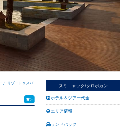
ーチ リゾート＆スパ
スミニャック/クロボカン
ホテル＆ツアー代金
>
エリア情報
ランドパック