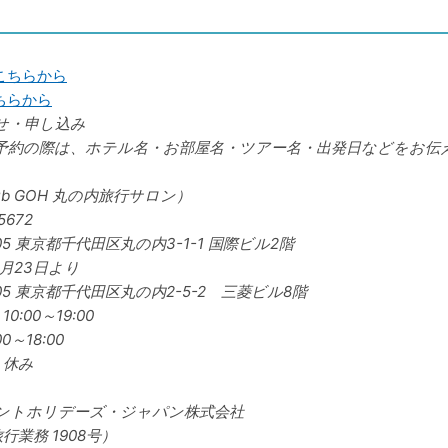
こちらから
ちらから
せ・申し込み
予約の際は、ホテル名・お部屋名・ツアー名・出発日などをお伝
ub GOH 丸の内旅行サロン）
5672
05
東京都千代田区丸の内3-1-1 国際ビル2階
3月23日より
005 東京都千代田区丸の内2-5-2 三菱ビル8階
0:00～19:00
0～18:00
】休み
ントホリデーズ・ジャパン株式会社
業務 1908号）