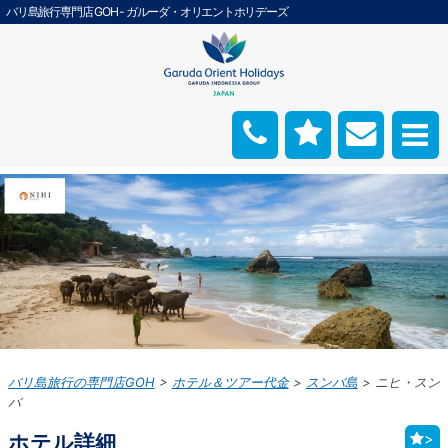
バリ島旅行専門店 GOH - ガルーダ・オリエントホリデーズ
バリ島旅行の専門店GOH
ホテル＆ツアー代金
スンバ島
ニヒ・スン
バ
ホテル詳細
>