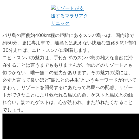
バリ島の西側約400km程の距離にあるスンバ島へは、国内線で
約50分。更に専用車で、離島とは思えない快適な道路を約1時間
30分走れば、ニヒ・スンバに到着します。
ニヒ・スンバの魅力は、手付かずのスンバ島の雄大な自然に滞
在することは言うまでもありませんが、他のどのリゾートとも
似つかない、唯一無二の魅力があります。その魅力の源には、
必ずと言って良いほど”島民との共生”というキーワードが付いて
まわり、リゾートを開発するにあたって島民への配慮、リゾー
トができたことにより救われる島民の命、ゲストと島民との触
れ合い。訪れたゲストは、心が洗われ、また訪れたくなること
でしょう。