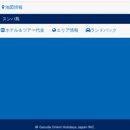
地図情報
スンバ島
ホテル＆ツアー代金
エリア情報
ランドパック
会社案内
お申し
採用情報
旅の基
旅行業約款
バリ島
旅行条件書
バリ島
GOH コンセプト
バリ島
お問い合わせ
GOH
お申し込み
個人情報保護方針
勧誘方針
推奨販売方針
© Garuda Orient Holidays Japan INC.