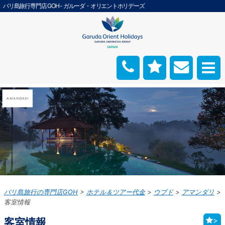
バリ島旅行専門店 GOH - ガルーダ・オリエントホリデーズ
バリ島旅行の専門店GOH
ホテル＆ツアー代金
ウブド
アマンダリ
客室情報
客室情報
>