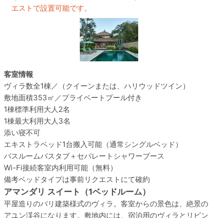
エストで設置可能です。
客室情報
ヴィラ数
全1棟／（クイーンまたは、ハリウッドツイン）
敷地面積
353㎡／プライベートプール付き
1棟標準利用
大人2名
1棟最大利用
大人3名
添い寝
不可
エキストラベッド
1台搬入可能（通常シングルベッド）
バスルーム
バスタブ＋セパレートシャワーブース
Wi-Fi接続
客室内利用可能（無料）
備考
ベッドタイプは事前リクエストにて確約
アマンダリ スイート（1ベッドルーム）
平屋造りのバリ建築様式のヴィラ。客室からの景色は、絶景の
アユン渓谷になります。敷地内には、宿泊用のヴィラとリビン