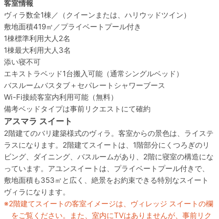
客室情報
ヴィラ数
全1棟／（クイーンまたは、ハリウッドツイン）
敷地面積
419㎡／プライベートプール付き
1棟標準利用
大人2名
1棟最大利用
大人3名
添い寝
不可
エキストラベッド
1台搬入可能（通常シングルベッド）
バスルーム
バスタブ＋セパレートシャワーブース
Wi-Fi接続
客室内利用可能（無料）
備考
ベッドタイプは事前リクエストにて確約
アスマラ スイート
2階建てのバリ建築様式のヴィラ。客室からの景色は、ライステ
ラスになります。2階建てスイートは、1階部分にくつろぎのリ
ビング、ダイニング、バスルームがあり、2階に寝室の構造にな
っています。アユンスイートは、プライベートプール付きで、
敷地面積も353㎡と広く、絶景をお約束できる特別なスイート
ヴィラになります。
2階建てスイートの客室イメージは、ヴィレッジ スイートの欄
をご覧ください。また、室内にTVはありませんが、事前リク