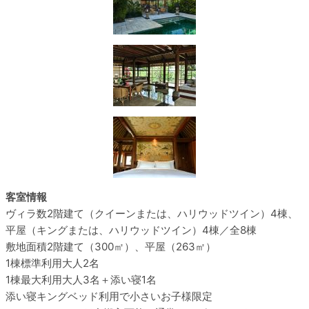
客室情報
ヴィラ数
2階建て（クイーンまたは、ハリウッドツイン）4棟、
平屋（キングまたは、ハリウッドツイン）4棟／全8棟
敷地面積
2階建て（300㎡）、平屋（263㎡）
1棟標準利用
大人2名
1棟最大利用
大人3名＋添い寝1名
添い寝
キングベッド利用で小さいお子様限定