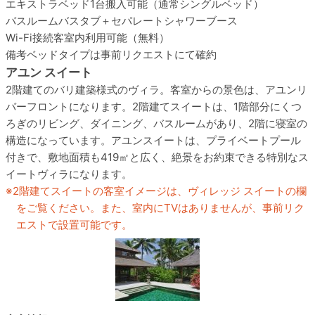
エキストラベッド
1台搬入可能（通常シングルベッド）
バスルーム
バスタブ＋セパレートシャワーブース
Wi-Fi接続
客室内利用可能（無料）
備考
ベッドタイプは事前リクエストにて確約
アユン スイート
2階建てのバリ建築様式のヴィラ。客室からの景色は、アユンリ
バーフロントになります。2階建てスイートは、1階部分にくつ
ろぎのリビング、ダイニング、バスルームがあり、2階に寝室の
構造になっています。アユンスイートは、プライベートプール
付きで、敷地面積も419㎡と広く、絶景をお約束できる特別なス
イートヴィラになります。
2階建てスイートの客室イメージは、ヴィレッジ スイートの欄
をご覧ください。また、室内にTVはありませんが、事前リク
エストで設置可能です。