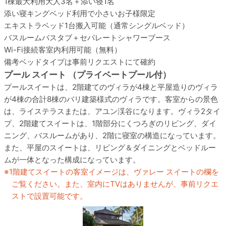
1棟最大利用
大人3名＋添い寝1名
添い寝
キングベッド利用で小さいお子様限定
エキストラベッド
1台搬入可能（通常シングルベッド）
バスルーム
バスタブ＋セパレートシャワーブース
Wi-Fi接続
客室内利用可能（無料）
備考
ベッドタイプは事前リクエストにて確約
プール スイート （プライベートプール付）
プールスイートは、2階建てのヴィラが4棟と平屋造りのヴィラ
が4棟の合計8棟のバリ建築様式のヴィラです。客室からの景色
は、ライステラスまたは、アユン渓谷になります。ヴィラ2タイ
プ、2階建てスイートは、1階部分にくつろぎのリビング、ダイ
ニング、バスルームがあり、2階に寝室の構造になっています。
また、平屋のスイートは、リビング＆ダイニングとベッドルー
ムが一体となった構成になっています。
1階建てスイートの客室イメージは、ヴァレー スイートの欄を
ご覧ください。また、室内にTVはありませんが、事前リクエ
ストで設置可能です。