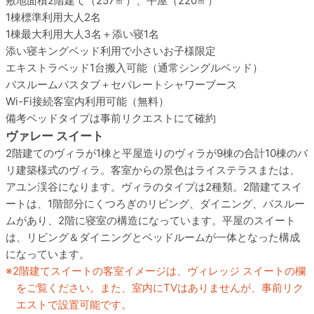
敷地面積
2階建て（257㎡）、平屋（220㎡）
1棟標準利用
大人2名
1棟最大利用
大人3名＋添い寝1名
添い寝
キングベッド利用で小さいお子様限定
エキストラベッド
1台搬入可能（通常シングルベッド）
バスルーム
バスタブ＋セパレートシャワーブース
Wi-Fi接続
客室内利用可能（無料）
備考
ベッドタイプは事前リクエストにて確約
ヴァレー スイート
2階建てのヴィラが1棟と平屋造りのヴィラが9棟の合計10棟のバ
リ建築様式のヴィラ。客室からの景色はライステラスまたは、
アユン渓谷になります。ヴィラのタイプは2種類。2階建てスイ
ートは、1階部分にくつろぎのリビング、ダイニング、バスルー
ムがあり、2階に寝室の構造になっています。平屋のスイート
は、リビング＆ダイニングとベッドルームが一体となった構成
になっています。
2階建てスイートの客室イメージは、ヴィレッジ スイートの欄
をご覧ください。また、室内にTVはありませんが、事前リク
エストで設置可能です。