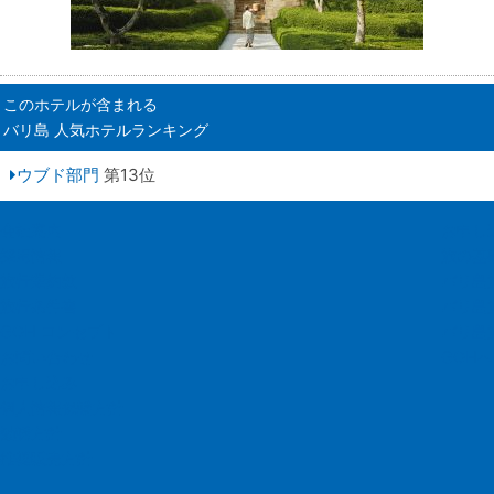
このホテルが含まれる
バリ島 人気ホテルランキング
ウブド部門
第13位
会社案内
お申し
採用情報
旅の基
旅行業約款
バリ島
旅行条件書
バリ島
GOH コンセプト
バリ島
お問い合わせ
GOH
お申し込み
個人情報保護方針
勧誘方針
推奨販売方針