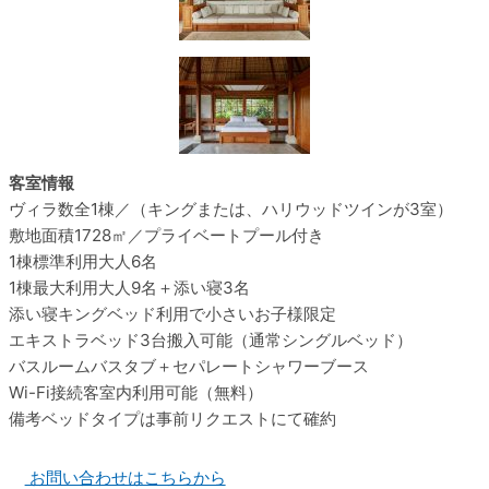
客室情報
ヴィラ数
全1棟／（キングまたは、ハリウッドツインが3室）
敷地面積
1728㎡／プライベートプール付き
1棟標準利用
大人6名
1棟最大利用
大人9名＋添い寝3名
添い寝
キングベッド利用で小さいお子様限定
エキストラベッド
3台搬入可能（通常シングルベッド）
バスルーム
バスタブ＋セパレートシャワーブース
Wi-Fi接続
客室内利用可能（無料）
備考
ベッドタイプは事前リクエストにて確約
お問い合わせはこちらから