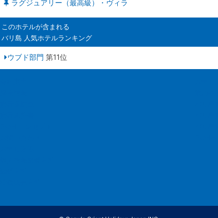
ラグジュアリー（最高級）・ヴィラ
このホテルが含まれる
バリ島 人気ホテルランキング
ウブド部門
第11位
会社案内
お申し
採用情報
旅の基
旅行業約款
バリ島
旅行条件書
バリ島
GOH コンセプト
バリ島
お問い合わせ
GOH
お申し込み
個人情報保護方針
勧誘方針
推奨販売方針