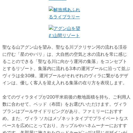
聖なる山アグン山を望み、聖なる川プクリサン河の流れる渓谷
に佇む「星のやバリ」は、大自然の空気と水の流れを常に感じ
ることのできる「聖なる川に向かう運河の集落」をコンセプト
とするリゾート。集落内に流れる3本の運河プールに沿って並ぶ
ヴィラは全30棟。運河プールがそれぞれのヴィラに繋がるデザ
インは、優しく客人を迎え入れる集落の在り方を表現します。
全てのヴィラタイプが200平米前後の敷地面積を持ち、ご利用人
数に合わせて、ベッド（布団）をお選びいただけます。ヴィラ
ブランはプールサイドリビングがあり、ファミリーにおすす
め。また、ヴィラ ソカはメゾネットタイプでプライベートなス
ペースを広めにとっており、カップルやハネムーナーにおすす
めです。各部屋に施されたウッドカービングは同じデザインが