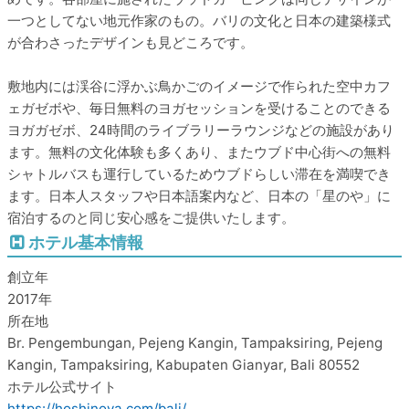
一つとしてない地元作家のもの。バリの文化と日本の建築様式
が合わさったデザインも見どころです。
敷地内には渓谷に浮かぶ鳥かごのイメージで作られた空中カフ
ェガゼボや、毎日無料のヨガセッションを受けることのできる
ヨガガゼボ、24時間のライブラリーラウンジなどの施設があり
ます。無料の文化体験も多くあり、またウブド中心街への無料
シャトルバスも運行しているためウブドらしい滞在を満喫でき
ます。日本人スタッフや日本語案内など、日本の「星のや」に
宿泊するのと同じ安心感をご提供いたします。
ホテル基本情報
創立年
2017年
所在地
Br. Pengembungan, Pejeng Kangin, Tampaksiring, Pejeng
Kangin, Tampaksiring, Kabupaten Gianyar, Bali 80552
ホテル公式サイト
https://hoshinoya.com/bali/