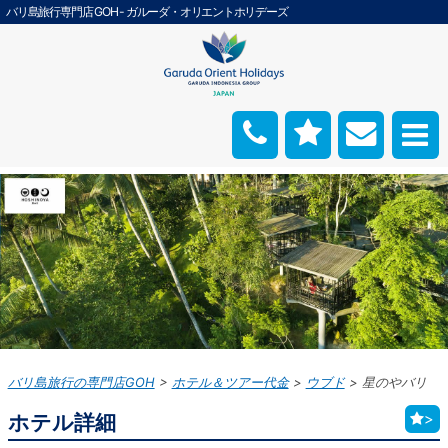
バリ島旅行専門店 GOH - ガルーダ・オリエントホリデーズ
バリ島旅行の専門店GOH
ホテル＆ツアー代金
ウブド
星のやバリ
ホテル詳細
>