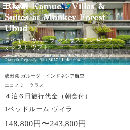
メ
Royal Kamuela Villas &
ニ
Suites at Monkey Forest
ュ
Ubud
ー
ロイヤル カムエラ ヴィラス モンキーフ
を
ォレスト ウブド
開
Sanctuary, Wenara Wana Sacred, Jl. Monkey Forest, Ubud,
く
Gianyar Regency, Bali 80571 Indonesia
成田発
ガルーダ・インドネシア航空
エコノミークラス
４泊６日旅行代金（朝食付）
1ベッドルーム ヴィラ
148,800円〜
243,800円