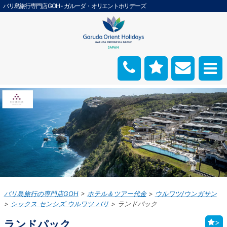
バリ島旅行専門店 GOH - ガルーダ・オリエントホリデーズ
バリ島旅行の専門店GOH
ホテル＆ツアー代金
ウルワツ/ウンガサン
シックス センシズ ウルワツ バリ
ランドパック
ランドパック
>