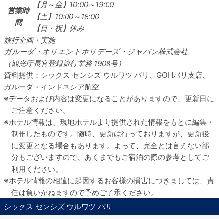
【月～金】10:00～19:00
営業時
【土】10:00～18:00
間
【日・祝】休み
旅行企画・実施
ガルーダ・オリエントホリデーズ・ジャパン株式会社
（観光庁長官登録旅行業務 1908号）
資料提供：シックス センシズ ウルワツ バリ、GOHバリ支店、
ガルーダ・インドネシア航空
データおよび内容は変更になることがありますので、更新日に
ご注意ください。
ホテル情報は、現地ホテルより提供された情報をもとに編集・
制作したものです。随時、更新は行っておりますが、更新後
に変更となる場合もあります。よって、完全とは言えない部
分もございますので、あくまでもご宿泊の際の参考としてご
利用ください。
ホテル情報の相違に起因するお客様の損害につきましては、責
任は負いかねますので予めご了承ください。
シックス センシズ ウルワツ バリ