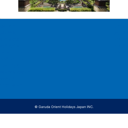
会社案内
お申し
採用情報
旅の基
旅行業約款
バリ島
旅行条件書
バリ島
GOH コンセプト
バリ島
お問い合わせ
GOH
お申し込み
個人情報保護方針
勧誘方針
推奨販売方針
© Garuda Orient Holidays Japan INC.