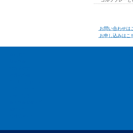
お問い合わせは
お申し込みはこ
会社案内
お
採用情報
旅
旅行業約款
バ
旅行条件書
バ
GOH コンセプト
バ
お問い合わせ
G
お申し込み
個人情報保護方針
勧誘方針
推奨販売方針