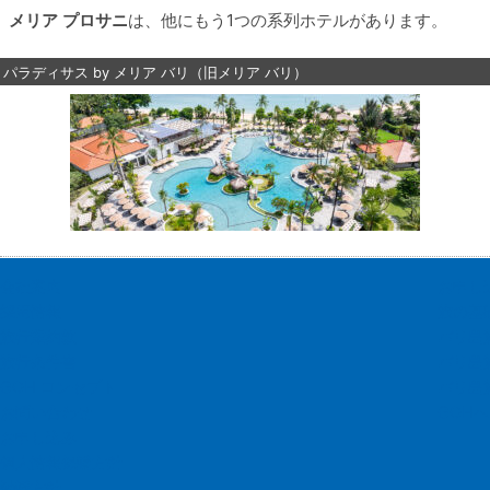
メリア プロサニ
は、他にもう1つの系列ホテルがあります。
パラディサス by メリア バリ（旧メリア バリ）
会社案内
お申し
採用情報
旅の基
旅行業約款
バリ島
旅行条件書
バリ島
GOH コンセプト
バリ島
お問い合わせ
GOH
お申し込み
個人情報保護方針
勧誘方針