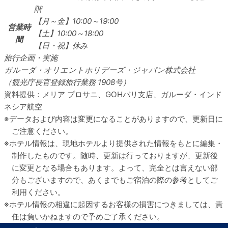
階
【月～金】10:00～19:00
営業時
【土】10:00～18:00
間
【日・祝】休み
旅行企画・実施
ガルーダ・オリエントホリデーズ・ジャパン株式会社
（観光庁長官登録旅行業務 1908号）
資料提供：メリア プロサニ、GOHバリ支店、ガルーダ・インド
ネシア航空
データおよび内容は変更になることがありますので、更新日に
ご注意ください。
ホテル情報は、現地ホテルより提供された情報をもとに編集・
制作したものです。随時、更新は行っておりますが、更新後
に変更となる場合もあります。よって、完全とは言えない部
分もございますので、あくまでもご宿泊の際の参考としてご
利用ください。
ホテル情報の相違に起因するお客様の損害につきましては、責
任は負いかねますので予めご了承ください。