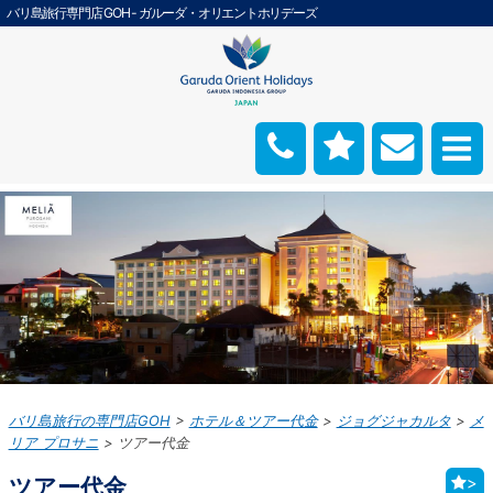
バリ島旅行専門店 GOH - ガルーダ・オリエントホリデーズ
バリ島旅行の専門店GOH
ホテル＆ツアー代金
ジョグジャカルタ
メ
リア プロサニ
ツアー代金
ツアー代金
>