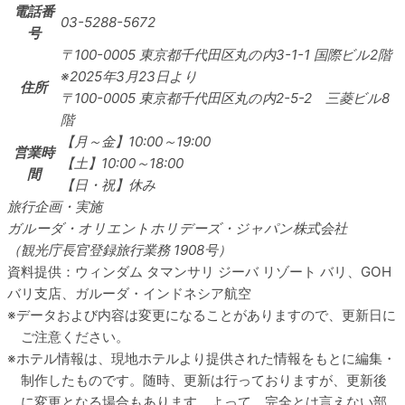
電話番
03-5288-5672
号
〒100-0005
東京都千代田区丸の内3-1-1 国際ビル2階
※2025年3月23日より
住所
〒100-0005 東京都千代田区丸の内2-5-2 三菱ビル8
階
【月～金】10:00～19:00
営業時
【土】10:00～18:00
間
【日・祝】休み
旅行企画・実施
ガルーダ・オリエントホリデーズ・ジャパン株式会社
（観光庁長官登録旅行業務 1908号）
資料提供：ウィンダム タマンサリ ジーバ リゾート バリ、GOH
バリ支店、ガルーダ・インドネシア航空
データおよび内容は変更になることがありますので、更新日に
ご注意ください。
ホテル情報は、現地ホテルより提供された情報をもとに編集・
制作したものです。随時、更新は行っておりますが、更新後
に変更となる場合もあります。よって、完全とは言えない部