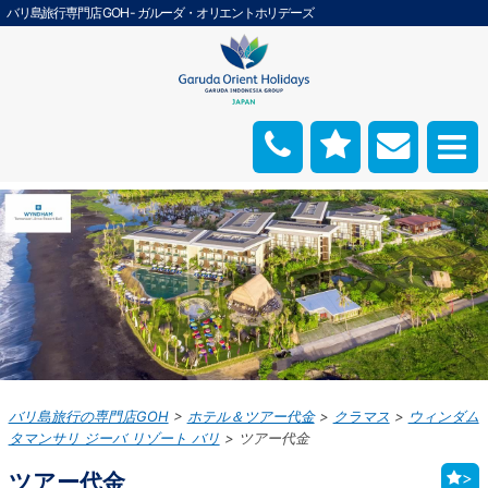
バリ島旅行専門店 GOH - ガルーダ・オリエントホリデーズ
バリ島旅行の専門店GOH
ホテル＆ツアー代金
クラマス
ウィンダム
タマンサリ ジーバ リゾート バリ
ツアー代金
ツアー代金
>