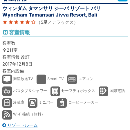
ウィンダム タマンサリ ジーバ リゾート バリ
Wyndham Tamansari Jivva Resort, Bali
（5星／デラックス）
客室情報
客室数
全211室
客室情報 改訂
2017年12月8日
客室内設備
衛星放送TV
Smart TV
エアコン
バスタブ＆シャワー
セーフティボックス
国際電話
冷蔵庫
ミニバー
コーヒーメーカー
Wi-Fi接続（無料）
リゾートルーム