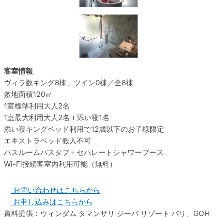
客室情報
ヴィラ数
キング8棟、ツイン0棟／全8棟
敷地面積
120㎡
1室標準利用
大人2名
1室最大利用
大人2名＋添い寝1名
添い寝
キングベッド利用で12歳以下のお子様限定
エキストラベッド
搬入不可
バスルーム
バスタブ＋セパレートシャワーブース
Wi-Fi接続
客室内利用可能（無料）
お問い合わせはこちらから
お申し込みはこちらから
資料提供：ウィンダム タマンサリ ジーバ リゾート バリ、GOH