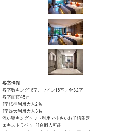
客室情報
客室数
キング16室、ツイン16室／全32室
客室面積
45㎡
1室標準利用
大人2名
1室最大利用
大人3名
添い寝
キングベッド利用で小さいお子様限定
エキストラベッド
1台搬入可能