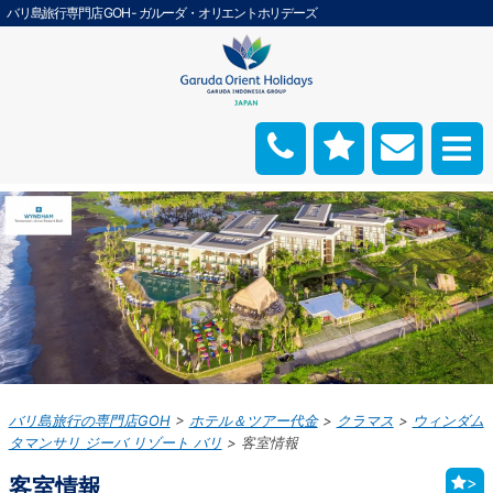
バリ島旅行専門店 GOH - ガルーダ・オリエントホリデーズ
バリ島旅行の専門店GOH
ホテル＆ツアー代金
クラマス
ウィンダム
タマンサリ ジーバ リゾート バリ
客室情報
客室情報
>