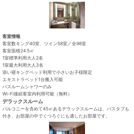
客室情報
客室数
キング40室、ツイン58室／全98室
客室面積
24.5㎡
1室標準利用
大人2名
1室最大利用
大人3名
添い寝
キングベッド利用で小さいお子様限定
エキストラベッド
1台搬入可能
バスルーム
シャワーのみ
Wi-Fi接続
客室内利用可能（無料）
デラックスルーム
バルコニーを含めて45㎡あるデラックスルームは、バスタブも
付き、お部屋の中でくつろぐにも適したお部屋です。