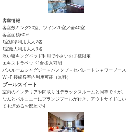
客室情報
客室数
キング20室、ツイン20室／全40室
客室面積
60㎡
1室標準利用
大人2名
1室最大利用
大人3名
添い寝
キングベッド利用で小さいお子様限定
エキストラベッド
1台搬入可能
バスルーム
ジャグジー＋バスタブ＋セパレートシャワーブース
Wi-Fi接続
客室内利用可能（無料）
プールスイート
室内のインテリアや間取りはデラックスルームと同等ですが、
なんとバルコニーにプランジプールが付き、アウトサイドにい
ても涼めるお部屋です。