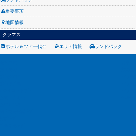
重要事項
地図情報
クラマス
ホテル＆ツアー代金
エリア情報
ランドパック
会社案内
お申し
採用情報
旅の基
旅行業約款
バリ島
旅行条件書
バリ島
GOH コンセプト
バリ島
お問い合わせ
GOH
お申し込み
個人情報保護方針
勧誘方針
推奨販売方針