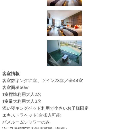
客室情報
客室数
キング21室、ツイン23室／全44室
客室面積
50㎡
1室標準利用
大人2名
1室最大利用
大人3名
添い寝
キングベッド利用で小さいお子様限定
エキストラベッド
1台搬入可能
バスルーム
シャワーのみ
Wi-Fi接続
客室内利用可能（無料）