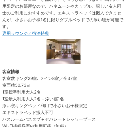
用限定のお部屋なので、ハネムーンやカップル、親しい友人同
士のご利用におすすめです。エキストラベッドは搬入できませ
んが、小さいお子様1名に限りダブルベッドでの添い寝が可能で
す。
専用ラウンジ／宿泊特典
客室情報
客室数
キング29室､ツイン8室／全37室
室面積
50.73㎡
1室標準利用
大人2名
1室最大利用
大人2名＋添い寝1名
添い寝
キングベッド利用で小さいお子様限定
エキストラベッド
搬入不可
バスルーム
バスタブ＋セパレートシャワーブース
Wi-FI接続
客室内利用可能（無料）