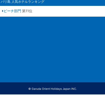
バリ島 人気ホテルランキング
ビーチ部門
第11位
会社案内
お申し
採用情報
旅の基
旅行業約款
バリ島
旅行条件書
バリ島
GOH コンセプト
バリ島
お問い合わせ
GOH
お申し込み
個人情報保護方針
勧誘方針
推奨販売方針
© Garuda Orient Holidays Japan INC.