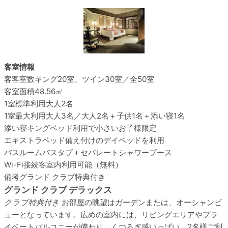
客室情報
客客室数
キング20室、ツイン30室／全50室
客室面積
48.56㎡
1室標準利用
大人2名
1室最大利用
大人3名／大人2名＋子供1名＋添い寝1名
添い寝
キングベッド利用で小さいお子様限定
エキストラベッド
備え付けのデイベッドを利用
バスルーム
バスタブ＋セパレートシャワーブース
Wi-Fi接続
客室内利用可能（無料）
備考
グランド クラブ特典付き
グランド クラブ デラックス
クラブ特典付き
お部屋の眺望はガーデンまたは、オーシャンビ
ューとなっています。広めの室内には、リビングエリアやプラ
イベートバルコニーが備わり、くつろぎ感いっぱい。2名様ご利