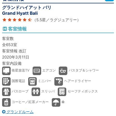
グランドハイアット バリ
Grand Hyatt Bali
（5.5星／ラグジュアリー）
客室情報
客室数
全653室
客室情報 改訂
2020年3月11日
客室内設備
衛星放送TV
エアコン
バスタブ＆シャワー
国際電話
ミニバー
ヘアードライヤー
バスローブ
スリッパ
セーフティボックス
コーヒー／紅茶メーカー
傘
グランドルーム