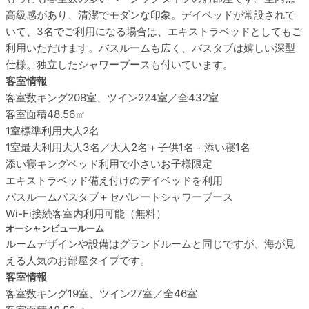
高級感があり、清潔でモダンな印象。デイベッドが常設されて
いて、3名でご利用になる場合は、エキストラベッドとしてもご
利用いただけます。バスルームも広く、バスタブは嬉しい深型
仕様。独立したシャワーブースも付いています。
客室情報
客室数
キング208室、ツイン224室／全432室
客室面積
48.56㎡
1室標準利用
大人2名
1室最大利用
大人3名／大人2名＋子供1名＋添い寝1名
添い寝
キングベッド利用で小さいお子様限定
エキストラベッド
備え付けのデイベッドを利用
バスルーム
バスタブ＋セパレートシャワーブース
Wi-Fi接続
客室内利用可能（無料）
オーシャンビュールーム
ルームデザインや設備はグランドルームと同じですが、海が見
える人気のお部屋タイプです。
客室情報
客室数
キング19室、ツイン27室／全46室