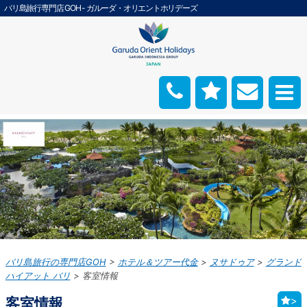
バリ島旅行専門店 GOH - ガルーダ・オリエントホリデーズ
バリ島旅行の専門店GOH
ホテル＆ツアー代金
ヌサドゥア
グランド
ハイアット バリ
客室情報
客室情報
>