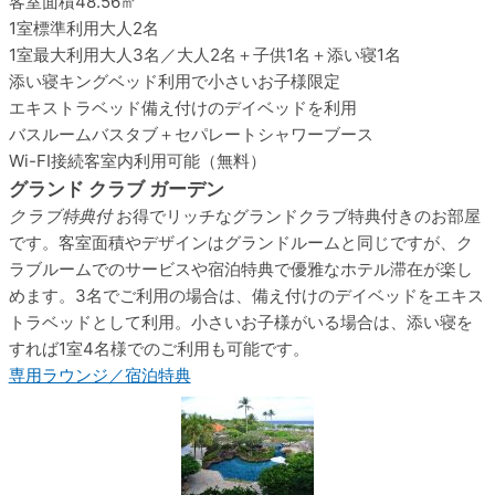
客室面積
48.56㎡
1室標準利用
大人2名
1室最大利用
大人3名／大人2名＋子供1名＋添い寝1名
添い寝
キングベッド利用で小さいお子様限定
エキストラベッド
備え付けのデイベッドを利用
バスルーム
バスタブ＋セパレートシャワーブース
Wi-FI接続
客室内利用可能（無料）
グランド クラブ ガーデン
クラブ特典付
お得でリッチなグランドクラブ特典付きのお部屋
です。客室面積やデザインはグランドルームと同じですが、ク
ラブルームでのサービスや宿泊特典で優雅なホテル滞在が楽し
めます。3名でご利用の場合は、備え付けのデイベッドをエキス
トラベッドとして利用。小さいお子様がいる場合は、添い寝を
すれば1室4名様でのご利用も可能です。
専用ラウンジ／宿泊特典