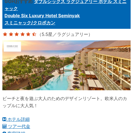
GOHおすすめ
ダブルシックス ラグジュアリー ホテル スミニ
ャック
Double Six Luxury Hotel Seminyak
スミニャック/クロボカン
（5.5星／ラグジュアリー）
ビーチと夜を遊ぶ大人のためのデザインリゾート。欧米人のカ
ップルに大人気！
ホテル詳細
ツアー代金