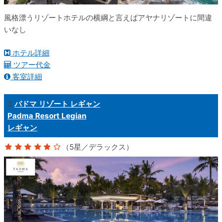
風格漂うリゾートホテルの横綱と言えばアヤナリゾートに間違
いなし
ホテル詳細
ツアー代金
客室詳細
3
パドマ リゾート レギャン
Padma Resort Legian
レギャン
（5星／デラックス）