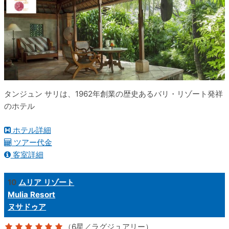
タンジュン サリは、1962年創業の歴史あるバリ・リゾート発祥
のホテル
ホテル詳細
ツアー代金
客室詳細
10
ムリア リゾート
Mulia Resort
ヌサドゥア
（6星／ラグジュアリー）