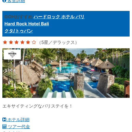
客室詳細
GOHおすすめ
ハードロック ホテル バリ
Hard Rock Hotel Bali
クタ/トゥバン
（5星／デラックス）
エキサイティングなバリステイを！
ホテル詳細
ツアー代金