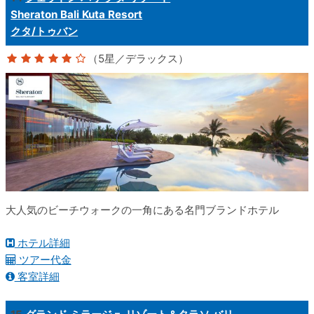
Sheraton Bali Kuta Resort
クタ/トゥバン
（5星／デラックス）
大人気のビーチウォークの一角にある名門ブランドホテル
ホテル詳細
ツアー代金
客室詳細