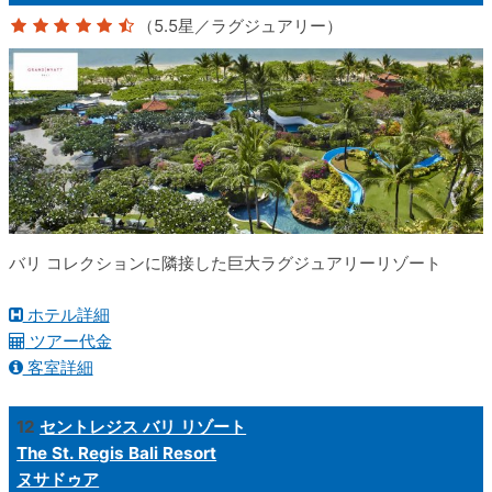
（5.5星／ラグジュアリー）
バリ コレクションに隣接した巨大ラグジュアリーリゾート
ホテル詳細
ツアー代金
客室詳細
12
セントレジス バリ リゾート
The St. Regis Bali Resort
ヌサドゥア