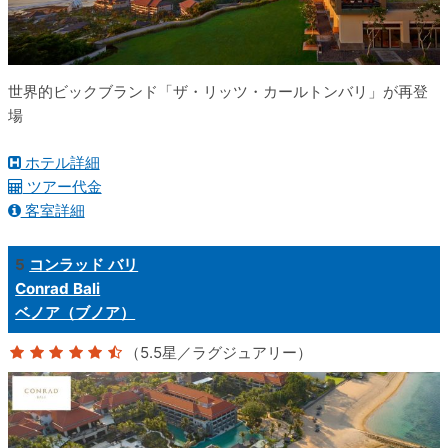
世界的ビックブランド「ザ・リッツ・カールトンバリ」が再登
場
ホテル詳細
ツアー代金
客室詳細
5
コンラッド バリ
Conrad Bali
ベノア（ブノア）
（5.5星／ラグジュアリー）