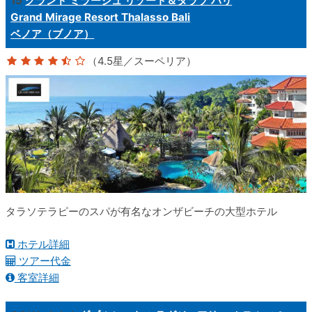
15
グランド ミラージュ リゾート＆タラソ バリ
Grand Mirage Resort Thalasso Bali
ベノア（ブノア）
（4.5星／スーペリア）
タラソテラピーのスパが有名なオンザビーチの大型ホテル
ホテル詳細
ツアー代金
客室詳細