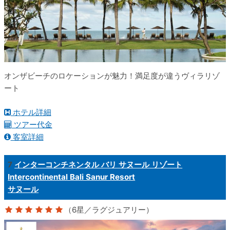
オンザビーチのロケーションが魅力！満足度が違うヴィラリゾ
ート
ホテル詳細
ツアー代金
客室詳細
7
インターコンチネンタル バリ サヌール リゾート
Intercontinental Bali Sanur Resort
サヌール
（6星／ラグジュアリー）