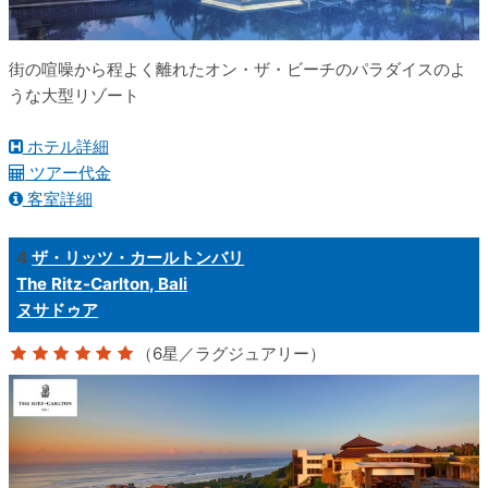
街の喧噪から程よく離れたオン・ザ・ビーチのパラダイスのよ
うな大型リゾート
ホテル詳細
ツアー代金
客室詳細
4
ザ・リッツ・カールトンバリ
The Ritz-Carlton, Bali
ヌサドゥア
（6星／ラグジュアリー）