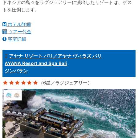
ドネシアの島々をラグジュアリーに演出したリゾートは、ゲス
トを圧倒します。
ホテル詳細
ツアー代金
客室詳細
2
アヤナ リゾート バリ／アヤナ ヴィラズ バリ
AYANA Resort and Spa Bali
ジンバラン
（6星／ラグジュアリー）