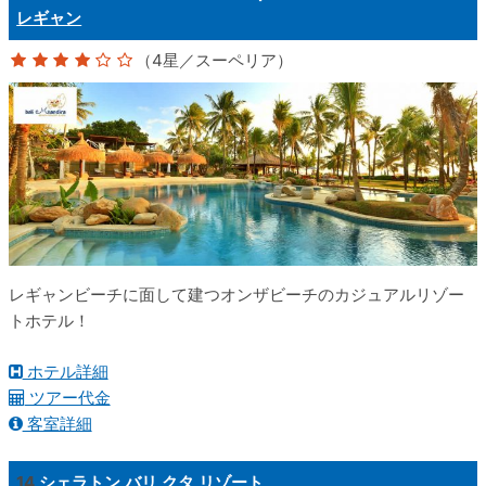
レギャン
（4星／スーペリア）
レギャンビーチに面して建つオンザビーチのカジュアルリゾー
トホテル！
ホテル詳細
ツアー代金
客室詳細
14
シェラトン バリ クタ リゾート