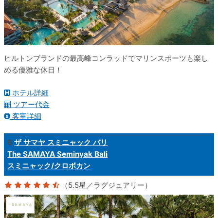
ヒルトンブランドの最高峰コンラッドでマリンスポーツも楽し
める優雅な休日！
ホテル詳細
ツアー代金
客室詳細
6
ザ サマヤ スミニャック バリ
The SAMAYA Seminyak Bali
スミニャック/クロボカン
（5.5星／ラグジュアリー）