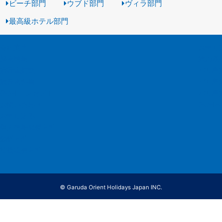
ビーチ部門
ウブド部門
ヴィラ部門
最高級ホテル部門
会社案内
お申し
採用情報
旅の基
旅行業約款
バリ島
旅行条件書
バリ島
GOH コンセプト
バリ島
お問い合わせ
GOH
お申し込み
個人情報保護方針
勧誘方針
推奨販売方針
© Garuda Orient Holidays Japan INC.