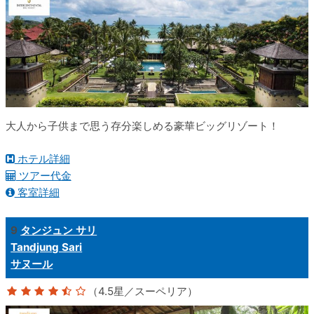
大人から子供まで思う存分楽しめる豪華ビッグリゾート！
ホテル詳細
ツアー代金
客室詳細
9
タンジュン サリ
Tandjung Sari
サヌール
（4.5星／スーペリア）