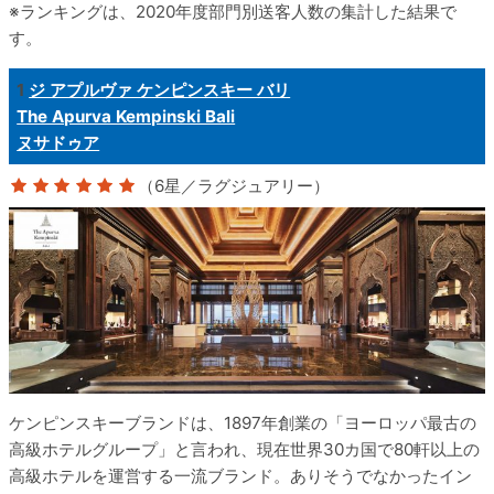
ランキングは、2020年度部門別送客人数の集計した結果で
す。
1
ジ アプルヴァ ケンピンスキー バリ
The Apurva Kempinski Bali
ヌサドゥア
（6星／ラグジュアリー）
ケンピンスキーブランドは、1897年創業の「ヨーロッパ最古の
高級ホテルグループ」と言われ、現在世界30カ国で80軒以上の
高級ホテルを運営する一流ブランド。ありそうでなかったイン