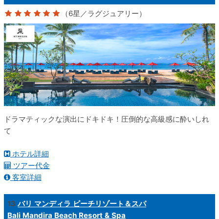
（6星／ラグジュアリー）
ドラマティックな演出にドキドキ！圧倒的な高級感に酔いしれ
て
ホテル詳細
ツアー代金
客室詳細
13
バリ マンディラ ビーチリゾート＆スパ
Bali Mandira Beach Resort & Spa