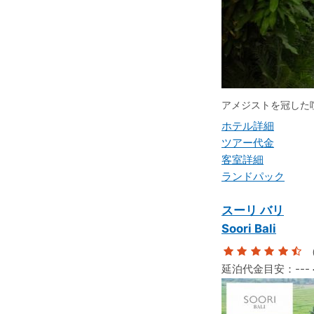
アメジストを冠した
ホテル詳細
ツアー代金
客室詳細
ランドパック
スーリ バリ
Soori Bali
（
延泊代金目安：
---