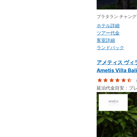
プラタラン チャン
ホテル詳細
ツアー代金
客室詳細
ランドパック
アメティス ヴィ
Ametis Villa Bal
（
延泊代金目安：
プ