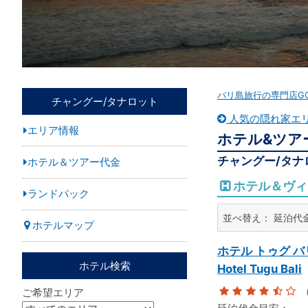
バリ島旅行の専門店G
チャングー/タナロット
人気の隠れ家エリ
エリア情報
ホテル&ツア
チャングー/タナ
ホテル＆ツアー代金
ホテル＆ヴィ
ランドパック
並べ替え：
延泊代
ホテルマップ
ホテル トゥグ バ
ホテル検索
Hotel Tugu Bali
（
ご希望エリア