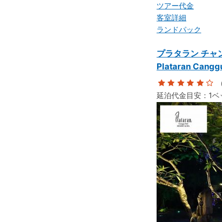
ツアー代金
客室詳細
ランドパック
プラタラン チャ
Plataran Cangg
（
延泊代金目安：
1