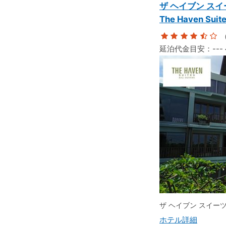
ザ ヘイブン スイ
The Haven Suite
（
延泊代金目安：
---
ザ ヘイブン スイー
ホテル詳細