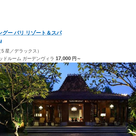
ングー バリ リゾート＆スパ
u
5 星／デラックス）
ベッドルーム ガーデンヴィラ
17,000
円～