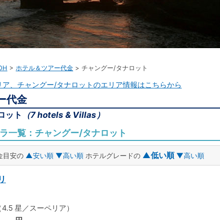
OH
ホテル＆ツアー代金
チャングー/タナロット
ア、チャングー/タナロットのエリア情報はこちらから
ー代金
ロット
（7 hotels & Villas）
ラ一覧：チャングー/タナロット
▲低い順
金目安の
▲安い順
▼高い順
ホテルグレードの
▼高い順
リ
4.5 星／スーペリア）