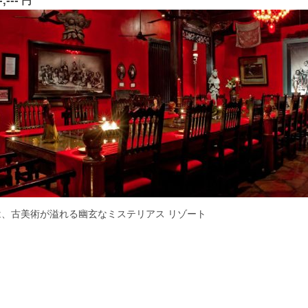
-,---
円
は、古美術が溢れる幽玄なミステリアス リゾート