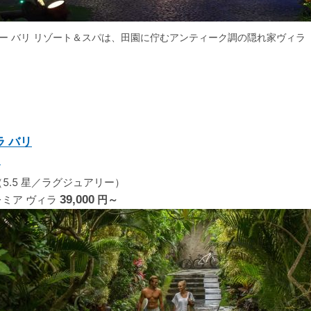
グー バリ リゾート＆スパは、田園に佇むアンティーク調の隠れ家ヴィラ
ラ バリ
i
5.5 星／ラグジュアリー）
レミア ヴィラ
39,000
円～