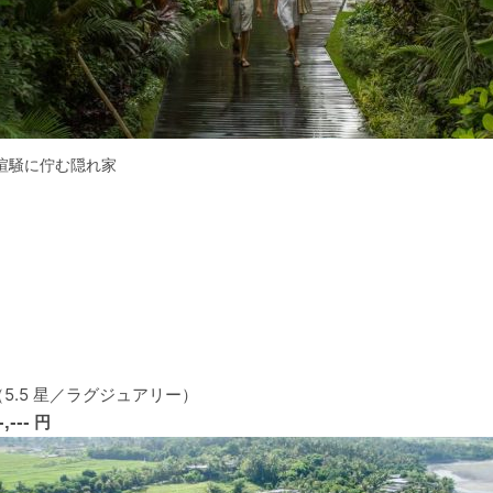
喧騒に佇む隠れ家
5.5 星／ラグジュアリー）
-,---
円