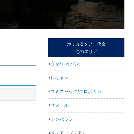
ホテル&ツアー代金
他のエリア
クタ/トゥバン
レギャン
スミニャック/クロボカン
サヌール
ジンバラン
ベノア（ブノア）