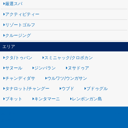
厳選スパ
アクティビティー
リゾートゴルフ
クルージング
エリア
クタ/トゥバン
スミニャック/クロボカン
サヌール
ジンバラン
ヌサドゥア
チャンディダサ
ウルワツ/ウンガサン
タナロット/チャングー
ウブド
ブドゥグル
ブキット
キンタマーニ
レンボンガン島
会社案内
お申し
採用情報
旅の基
旅行業約款
バリ島