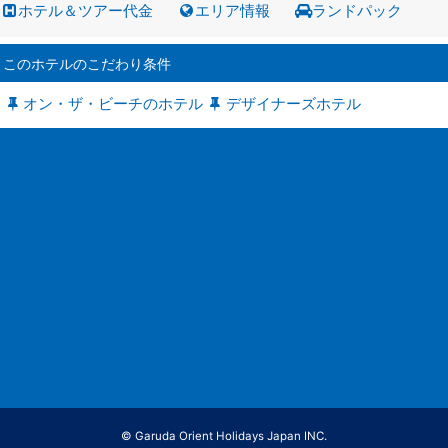
ホテル＆ツアー代金
エリア情報
ランドパック
このホテルのこだわり条件
オン・ザ・ビーチのホテル
デザイナーズホテル
会社案内
お申し
採用情報
旅の基
旅行業約款
バリ島
旅行条件書
バリ島
GOH コンセプト
バリ島
お問い合わせ
GOH
お申し込み
個人情報保護方針
勧誘方針
推奨販売方針
© Garuda Orient Holidays Japan INC.