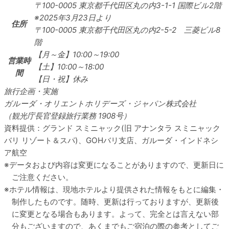
〒100-0005
東京都千代田区丸の内3-1-1 国際ビル2階
※2025年3月23日より
住所
〒100-0005 東京都千代田区丸の内2-5-2 三菱ビル8
階
【月～金】10:00～19:00
営業時
【土】10:00～18:00
間
【日・祝】休み
旅行企画・実施
ガルーダ・オリエントホリデーズ・ジャパン株式会社
（観光庁長官登録旅行業務 1908号）
資料提供：グランド スミニャック(旧 アナンタラ スミニャック
バリ リゾート＆スパ)、GOHバリ支店、ガルーダ・インドネシ
ア航空
データおよび内容は変更になることがありますので、更新日に
ご注意ください。
ホテル情報は、現地ホテルより提供された情報をもとに編集・
制作したものです。随時、更新は行っておりますが、更新後
に変更となる場合もあります。よって、完全とは言えない部
分もございますので、あくまでもご宿泊の際の参考としてご