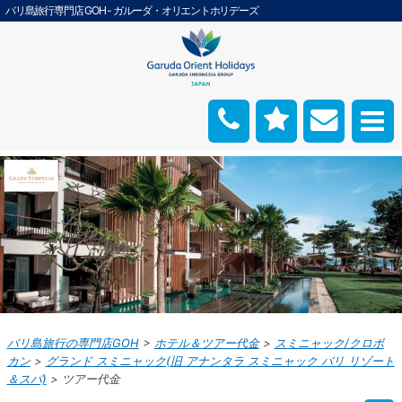
バリ島旅行専門店 GOH - ガルーダ・オリエントホリデーズ
バリ島旅行の専門店GOH
ホテル＆ツアー代金
スミニャック/クロボ
カン
グランド スミニャック(旧 アナンタラ スミニャック バリ リゾート
＆スパ)
ツアー代金