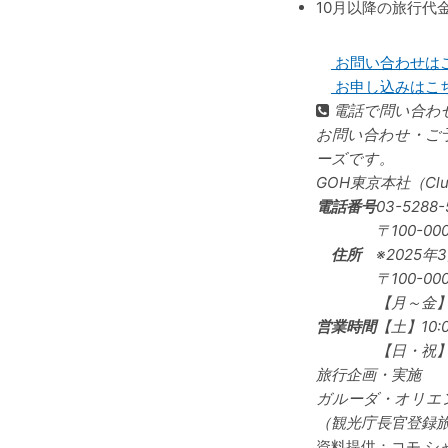
10月以降の旅行代
お問い合わせは
お申し込みはこ
電話で問い合わ
お問い合わせ・ご
ーズです。
GOH東京本社（Cl
電話番号
03-5288-
〒100-00
住所
※2025年
〒100-0
【月～金】1
営業時間
【土】10:0
【日・祝
旅行企画・実施
ガルーダ・オリエ
（観光庁長官登録旅行
資料提供：コモ シ