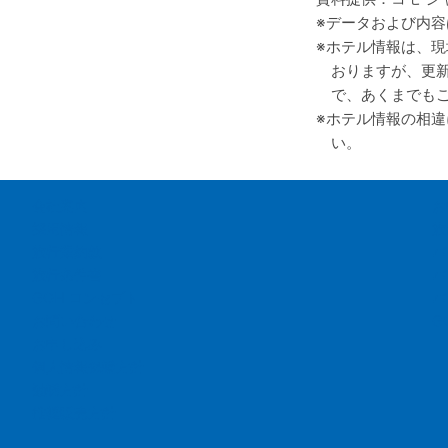
データおよび内容
ホテル情報は、現
おりますが、更
で、あくまでも
ホテル情報の相違
い。
会社案内
お
採用情報
旅
旅行業約款
バ
旅行条件書
バ
GOH コンセプト
バ
お問い合わせ
G
お申し込み
個人情報保護方針
勧誘方針
推奨販売方針