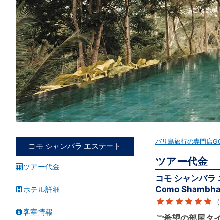
バリ島旅行の専門店G
コモ シャンバラ エステート
ツアー代金
ツアー代金
コモ シャンバラ
Como Shambhal
ホテル詳細
（
客室情報
ご希望の部屋タ