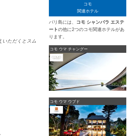
コモ
関連ホテル
バリ島には、
コモ シャンバラ エステ
ート
の他に2つのコモ関連ホテルがあ
ります。
えいただくとスム
コモ ウマ チャングー
コモ ウマ ウブド
空