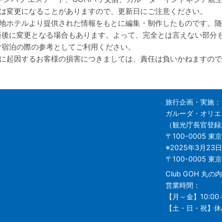
は変更になることがありますので、更新日にご注意ください。
地ホテルより提供された情報をもとに編集・制作したものです。随
新後に変更となる場合もあります。よって、完全とは言えない部分
ご宿泊の際の参考としてご利用ください。
に起因するお客様の損害につきましては、責任は負いかねますので
申し込み手順
旅行企画・実施：
の基礎知識
ガルーダ・オリエ
リ島旅行のよくあるご質問
（観光庁長官登録旅
リ島旅行の事前チェックリスト
〒100-0005
東京
リ島旅行お役立リンク集
※2025年3月23
OHへのリンクについて
〒100-0005 
Club GOH 丸
営業時間：
【月～金】10:00～
【土・日・祝】休