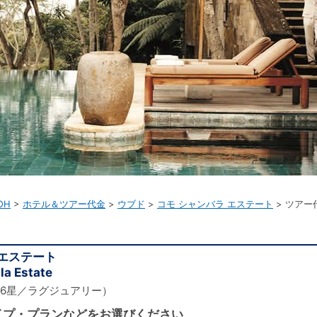
OH
ホテル＆ツアー代金
ウブド
コモ シャンバラ エステート
ツアー
 エステート
a Estate
6星／ラグジュアリー）
イプ・プランなどをお選びください