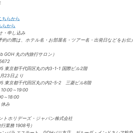
金
こちらから
ちらから
せ・申し込み
予約の際は、ホテル名・お部屋名・ツアー名・出発日などをお伝
ub GOH 丸の内旅行サロン）
5672
05
東京都千代田区丸の内3-1-1 国際ビル2階
3月23日より
005 東京都千代田区丸の内2-5-2 三菱ビル8階
0:00～19:00
0～18:00
】休み
ントホリデーズ・ジャパン株式会社
業務 1908号）
ャンバラ エステート、GOHバリ支店、ガルーダ・インドネシア航