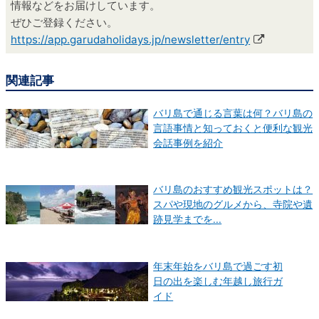
情報などをお届けしています。
ぜひご登録ください。
https://app.garudaholidays.jp/newsletter/entry
関連記事
バリ島で通じる言葉は何？バリ島の
言語事情と知っておくと便利な観光
会話事例を紹介
バリ島のおすすめ観光スポットは？
スパや現地のグルメから、寺院や遺
跡見学までを...
年末年始をバリ島で過ごす初
日の出を楽しむ年越し旅行ガ
イド