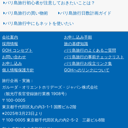
バリ島旅行初心者が注意しておきたいことは？
バリ島旅行の買い物術
バリ島旅行日数計画ガイド
バリ島旅行中にもネットを使いたい
会社案内
お申し込み手順
採用情報
旅の基礎知識
GOH コンセプト
バリ島旅行のよくあるご質問
お問い合わせ
バリ島旅行の事前チェックリスト
お申し込み
バリ島旅行お役立リンク集
個人情報保護方針
GOHへのリンクについて
旅行企画・実施：
ガルーダ・オリエントホリデーズ・ジャパン株式会社
（観光庁長官登録旅行業務 1908号）
〒100-0005
東京都千代田区丸の内3-1-1 国際ビル2階
※2025年3月23日より
〒100-0005 東京都千代田区丸の内2-5-2 三菱ビル8階