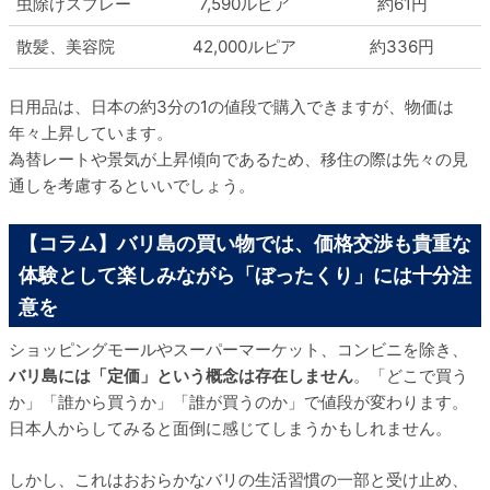
虫除けスプレー
7,590ルピア
約61円
散髪、美容院
42,000ルピア
約336円
日用品は、日本の約3分の1の値段で購入できますが、物価は
年々上昇しています。
為替レートや景気が上昇傾向であるため、移住の際は先々の見
通しを考慮するといいでしょう。
【コラム】バリ島の買い物では、価格交渉も貴重な
体験として楽しみながら「ぼったくり」には十分注
意を
ショッピングモールやスーパーマーケット、コンビニを除き、
バリ島には「定価」という概念は存在しません
。「どこで買う
か」「誰から買うか」「誰が買うのか」で値段が変わります。
日本人からしてみると面倒に感じてしまうかもしれません。
しかし、これはおおらかなバリの生活習慣の一部と受け止め、