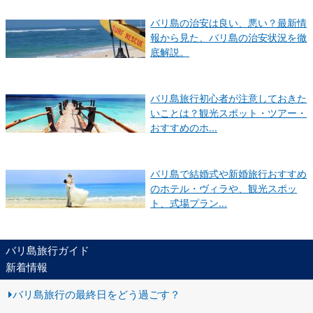
バリ島の治安は良い、悪い？最新情
報から見た、バリ島の治安状況を徹
底解説。
バリ島旅行初心者が注意しておきた
いことは？観光スポット・ツアー・
おすすめのホ...
バリ島で結婚式や新婚旅行おすすめ
のホテル・ヴィラや、観光スポッ
ト、式場プラン...
バリ島旅行ガイド
新着情報
バリ島旅行の最終日をどう過ごす？